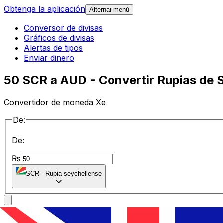
Obtenga la aplicación
Alternar menú
Conversor de divisas
Gráficos de divisas
Alertas de tipos
Enviar dinero
50 SCR a AUD - Convertir Rupias de S
Convertidor de moneda Xe
De:
De:
₨
SCR
-
Rupia seychellense
a