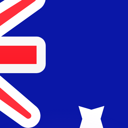
 tasas de los competidores.
r. Esto solo tiene fines informativos. No recibirás esta t