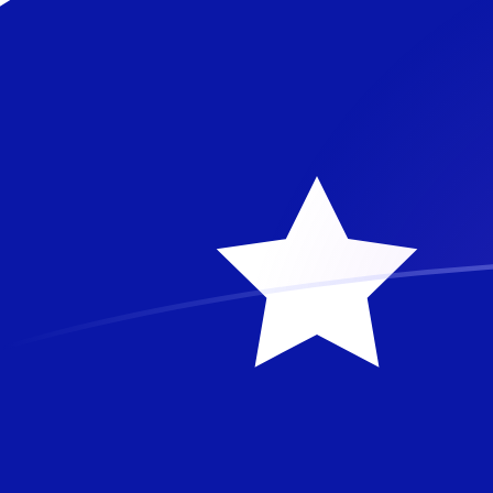
SCR a AUD tipos de cambio hoy
Convertir Rupia seychellense en Dólar Australiano
Rate information of SCR/AUD currency pair
Rupia seychellense
SCR
Dólar Australiano
AUD
1
SCR
0.0965779
AUD
5
SCR
0.48289
AUD
10
SCR
0.965779
AUD
25
SCR
2.41445
AUD
50
SCR
4.8289
AUD
100
SCR
9.65779
AUD
500
SCR
48.289
AUD
1,000
SCR
96.5779
AUD
5,000
SCR
482.89
AUD
10,000
SCR
965.779
AUD
Convertir Dólar Australiano en Rupia seychellense