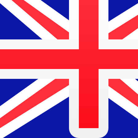
a
$
AUD
-
Dólar Australiano
1.00
SCR
=
0.09
657790
AUD
Tasa del mercado medio a las 15:34 UTC
Habla con un experto en divisas hoy.
Podemos superar las
Programar una llamada
Usamos la tasa del mercado medio para nuestro converso
¿Sabías que puedes enviar dinero al extranjero con Xe?
Regístrate hoy