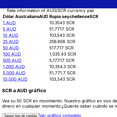
Rate information of AUD/SCR currency pair
Dólar Australiano
AUD
Rupia seychellense
SCR
1
AUD
10.3543
SCR
5
AUD
51.7717
SCR
10
AUD
103.543
SCR
25
AUD
258.858
SCR
50
AUD
517.717
SCR
100
AUD
1,035.43
SCR
500
AUD
5,177.17
SCR
1,000
AUD
10,354.3
SCR
5,000
AUD
51,771.7
SCR
10,000
AUD
103,543
SCR
SCR a AUD gráfico
Vea su 50 SCR en movimiento. Nuestro gráfico en vivo d
dinero en cualquier momento.¿Quieres saber cuándo se mue
Ver gráfico completo
Seguir tipo de cambio