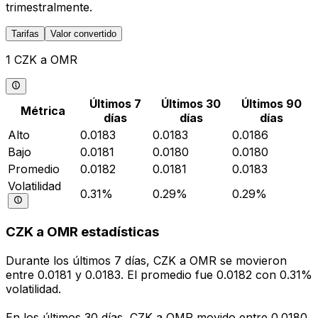
trimestralmente.
Tarifas
Valor convertido
1 CZK a OMR
Últimos 7
Últimos 30
Últimos 90
Métrica
días
días
días
Alto
0.0183
0.0183
0.0186
Bajo
0.0181
0.0180
0.0180
Promedio
0.0182
0.0181
0.0183
Volatilidad
0.31%
0.29%
0.29%
CZK a OMR estadísticas
Durante los últimos 7 días, CZK a OMR se movieron
entre 0.0181 y 0.0183. El promedio fue 0.0182 con 0.31%
volatilidad.
En los últimos 30 días, CZK a OMR movido entre 0.0180