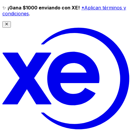
✨
¡Gana $1000 enviando con XE!
*Aplican términos y
condiciones
.