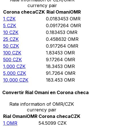
currency pair
Corona checa
CZK
Rial Omaní
OMR
1
CZK
0.0183453
OMR
5
CZK
0.0917264
OMR
10
CZK
0.183453
OMR
25
CZK
0.458632
OMR
50
CZK
0.917264
OMR
100
CZK
1.83453
OMR
500
CZK
9.17264
OMR
1,000
CZK
18.3453
OMR
5,000
CZK
91.7264
OMR
10,000
CZK
183.453
OMR
Convertir Rial Omaní en Corona checa
Rate information of OMR/CZK
currency pair
Rial Omaní
OMR
Corona checa
CZK
1
OMR
54.5099
CZK