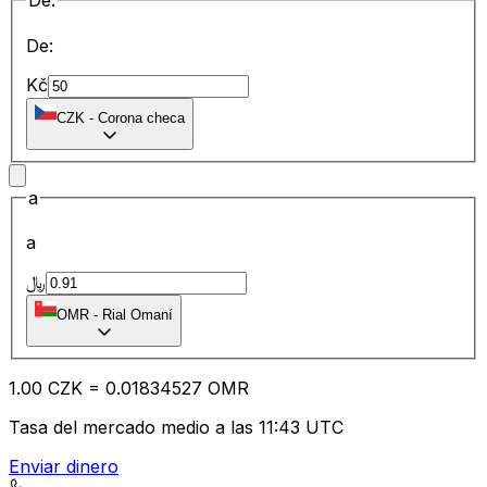
De:
De:
Kč
CZK
-
Corona checa
a
a
﷼
OMR
-
Rial Omaní
1.00
CZK
=
0.01
834527
OMR
Tasa del mercado medio a las 11:43 UTC
Enviar dinero