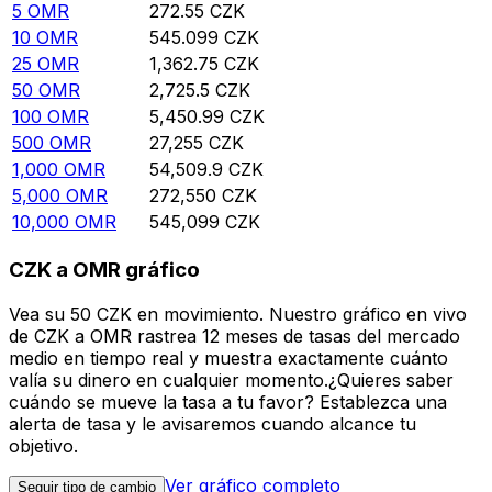
5
OMR
272.55
CZK
10
OMR
545.099
CZK
25
OMR
1,362.75
CZK
50
OMR
2,725.5
CZK
100
OMR
5,450.99
CZK
500
OMR
27,255
CZK
1,000
OMR
54,509.9
CZK
5,000
OMR
272,550
CZK
10,000
OMR
545,099
CZK
CZK a OMR gráfico
Vea su 50 CZK en movimiento. Nuestro gráfico en vivo
de CZK a OMR rastrea 12 meses de tasas del mercado
medio en tiempo real y muestra exactamente cuánto
valía su dinero en cualquier momento.¿Quieres saber
cuándo se mueve la tasa a tu favor? Establezca una
alerta de tasa y le avisaremos cuando alcance tu
objetivo.
Ver gráfico completo
Seguir tipo de cambio