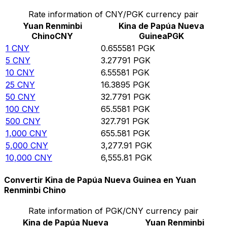
Rate information of CNY/PGK currency pair
Yuan Renminbi
Kina de Papúa Nueva
Chino
CNY
Guinea
PGK
1
CNY
0.655581
PGK
5
CNY
3.27791
PGK
10
CNY
6.55581
PGK
25
CNY
16.3895
PGK
50
CNY
32.7791
PGK
100
CNY
65.5581
PGK
500
CNY
327.791
PGK
1,000
CNY
655.581
PGK
5,000
CNY
3,277.91
PGK
10,000
CNY
6,555.81
PGK
Convertir Kina de Papúa Nueva Guinea en Yuan
Renminbi Chino
Rate information of PGK/CNY currency pair
Kina de Papúa Nueva
Yuan Renminbi