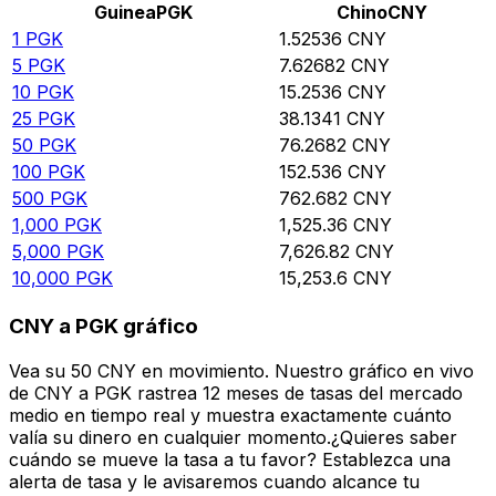
Guinea
PGK
Chino
CNY
1
PGK
1.52536
CNY
5
PGK
7.62682
CNY
10
PGK
15.2536
CNY
25
PGK
38.1341
CNY
50
PGK
76.2682
CNY
100
PGK
152.536
CNY
500
PGK
762.682
CNY
1,000
PGK
1,525.36
CNY
5,000
PGK
7,626.82
CNY
10,000
PGK
15,253.6
CNY
CNY a PGK gráfico
Vea su 50 CNY en movimiento. Nuestro gráfico en vivo
de CNY a PGK rastrea 12 meses de tasas del mercado
medio en tiempo real y muestra exactamente cuánto
valía su dinero en cualquier momento.¿Quieres saber
cuándo se mueve la tasa a tu favor? Establezca una
alerta de tasa y le avisaremos cuando alcance tu