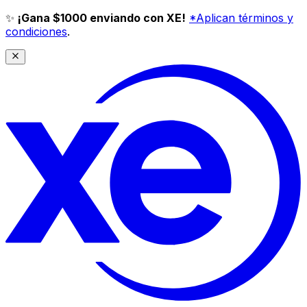
✨
¡Gana $1000 enviando con XE!
*Aplican términos y
condiciones
.