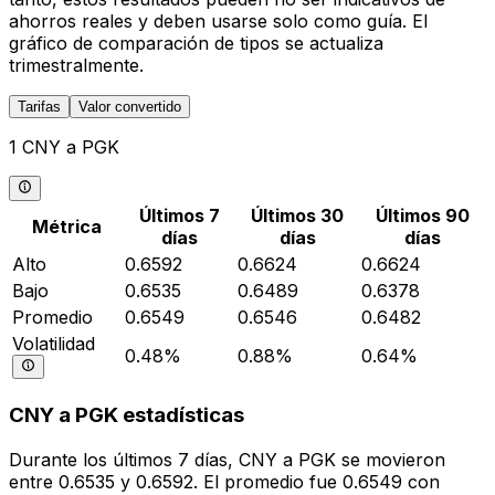
ahorros reales y deben usarse solo como guía. El
gráfico de comparación de tipos se actualiza
trimestralmente.
Tarifas
Valor convertido
1 CNY a PGK
Últimos 7
Últimos 30
Últimos 90
Métrica
días
días
días
Alto
0.6592
0.6624
0.6624
Bajo
0.6535
0.6489
0.6378
Promedio
0.6549
0.6546
0.6482
Volatilidad
0.48%
0.88%
0.64%
CNY a PGK estadísticas
Durante los últimos 7 días, CNY a PGK se movieron
entre 0.6535 y 0.6592. El promedio fue 0.6549 con