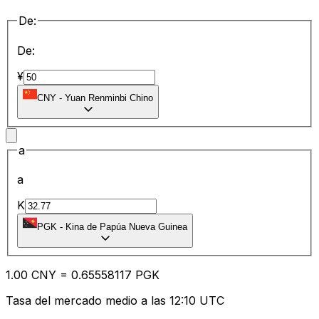
De:
De:
¥
CNY
-
Yuan Renminbi Chino
a
a
K
PGK
-
Kina de Papúa Nueva Guinea
1.00
CNY
=
0.65
558117
PGK
Tasa del mercado medio a las 12:10 UTC