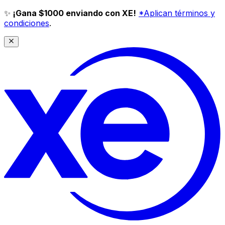
✨
¡Gana $1000 enviando con XE!
*Aplican términos y
condiciones
.