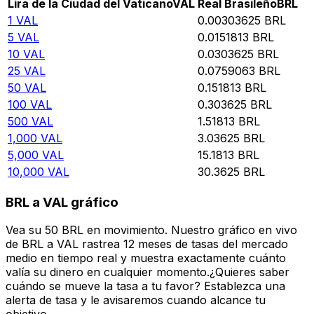
Lira de la Ciudad del Vaticano
VAL
Real Brasileño
BRL
1
VAL
0.00303625
BRL
5
VAL
0.0151813
BRL
10
VAL
0.0303625
BRL
25
VAL
0.0759063
BRL
50
VAL
0.151813
BRL
100
VAL
0.303625
BRL
500
VAL
1.51813
BRL
1,000
VAL
3.03625
BRL
5,000
VAL
15.1813
BRL
10,000
VAL
30.3625
BRL
BRL a VAL gráfico
Vea su 50 BRL en movimiento. Nuestro gráfico en vivo
de BRL a VAL rastrea 12 meses de tasas del mercado
medio en tiempo real y muestra exactamente cuánto
valía su dinero en cualquier momento.¿Quieres saber
cuándo se mueve la tasa a tu favor? Establezca una
alerta de tasa y le avisaremos cuando alcance tu