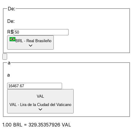
De:
De:
R$
BRL
-
Real Brasileño
a
a
VAL
VAL
-
Lira de la Ciudad del Vaticano
1.00
BRL
=
329.35
357926
VAL