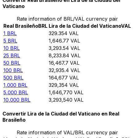
Convertir Real Brasileño en Lira de la Ciudad del
Vaticano
Rate information of BRL/VAL currency pair
Real Brasileño
BRL
Lira de la Ciudad del Vaticano
VAL
1
BRL
329.354
VAL
5
BRL
1,646.77
VAL
10
BRL
3,293.54
VAL
25
BRL
8,233.84
VAL
50
BRL
16,467.7
VAL
100
BRL
32,935.4
VAL
500
BRL
164,677
VAL
1,000
BRL
329,354
VAL
5,000
BRL
1,646,770
VAL
10,000
BRL
3,293,540
VAL
Convertir Lira de la Ciudad del Vaticano en Real
Brasileño
Rate information of VAL/BRL currency pair