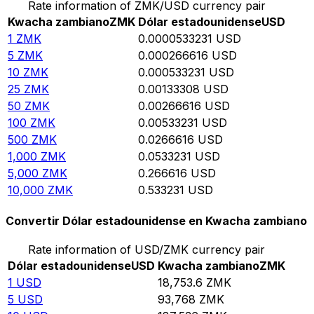
Rate information of ZMK/USD currency pair
Kwacha zambiano
ZMK
Dólar estadounidense
USD
1
ZMK
0.0000533231
USD
5
ZMK
0.000266616
USD
10
ZMK
0.000533231
USD
25
ZMK
0.00133308
USD
50
ZMK
0.00266616
USD
100
ZMK
0.00533231
USD
500
ZMK
0.0266616
USD
1,000
ZMK
0.0533231
USD
5,000
ZMK
0.266616
USD
10,000
ZMK
0.533231
USD
Convertir Dólar estadounidense en Kwacha zambiano
Rate information of USD/ZMK currency pair
Dólar estadounidense
USD
Kwacha zambiano
ZMK
1
USD
18,753.6
ZMK
5
USD
93,768
ZMK