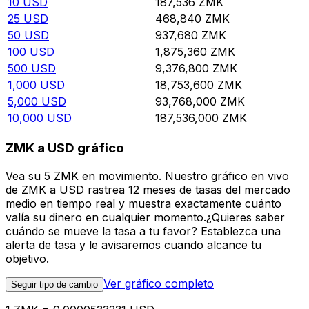
10
USD
187,536
ZMK
25
USD
468,840
ZMK
50
USD
937,680
ZMK
100
USD
1,875,360
ZMK
500
USD
9,376,800
ZMK
1,000
USD
18,753,600
ZMK
5,000
USD
93,768,000
ZMK
10,000
USD
187,536,000
ZMK
ZMK a USD gráfico
Vea su 5 ZMK en movimiento. Nuestro gráfico en vivo
de ZMK a USD rastrea 12 meses de tasas del mercado
medio en tiempo real y muestra exactamente cuánto
valía su dinero en cualquier momento.¿Quieres saber
cuándo se mueve la tasa a tu favor? Establezca una
alerta de tasa y le avisaremos cuando alcance tu
objetivo.
Ver gráfico completo
Seguir tipo de cambio