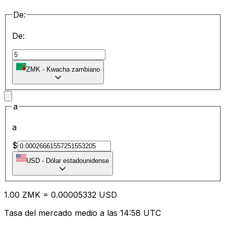
De:
De:
ZMK
-
Kwacha zambiano
a
a
$
USD
-
Dólar estadounidense
1.00
ZMK
=
0.00
005332
USD
Tasa del mercado medio a las 14:58 UTC