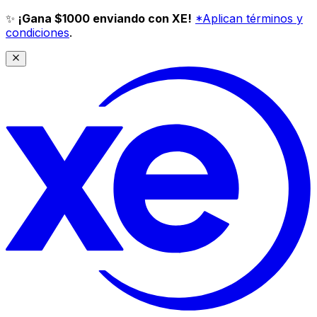
✨
¡Gana $1000 enviando con XE!
*Aplican términos y
condiciones
.