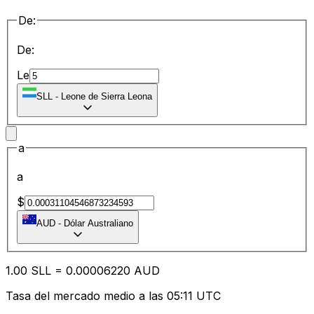
De:
De:
Le
SLL
-
Leone de Sierra Leona
a
a
$
AUD
-
Dólar Australiano
1.00
SLL
=
0.00
006220
AUD
Tasa del mercado medio a las 05:11 UTC