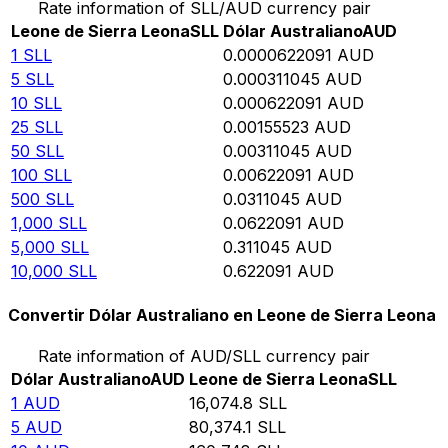
Rate information of SLL/AUD currency pair
Leone de Sierra Leona
SLL
Dólar Australiano
AUD
1
SLL
0.0000622091
AUD
5
SLL
0.000311045
AUD
10
SLL
0.000622091
AUD
25
SLL
0.00155523
AUD
50
SLL
0.00311045
AUD
100
SLL
0.00622091
AUD
500
SLL
0.0311045
AUD
1,000
SLL
0.0622091
AUD
5,000
SLL
0.311045
AUD
10,000
SLL
0.622091
AUD
Convertir Dólar Australiano en Leone de Sierra Leona
Rate information of AUD/SLL currency pair
Dólar Australiano
AUD
Leone de Sierra Leona
SLL
1
AUD
16,074.8
SLL
5
AUD
80,374.1
SLL