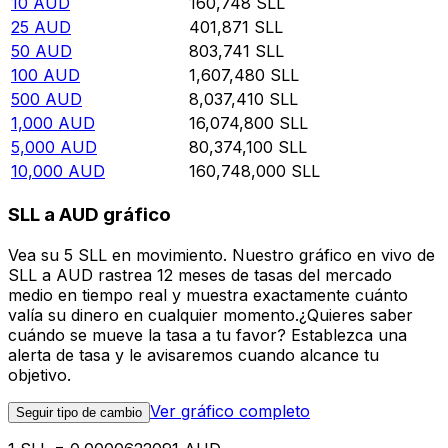
10
AUD
160,748
SLL
25
AUD
401,871
SLL
50
AUD
803,741
SLL
100
AUD
1,607,480
SLL
500
AUD
8,037,410
SLL
1,000
AUD
16,074,800
SLL
5,000
AUD
80,374,100
SLL
10,000
AUD
160,748,000
SLL
SLL a AUD gráfico
Vea su 5 SLL en movimiento. Nuestro gráfico en vivo de
SLL a AUD rastrea 12 meses de tasas del mercado
medio en tiempo real y muestra exactamente cuánto
valía su dinero en cualquier momento.¿Quieres saber
cuándo se mueve la tasa a tu favor? Establezca una
alerta de tasa y le avisaremos cuando alcance tu
objetivo.
Ver gráfico completo
Seguir tipo de cambio