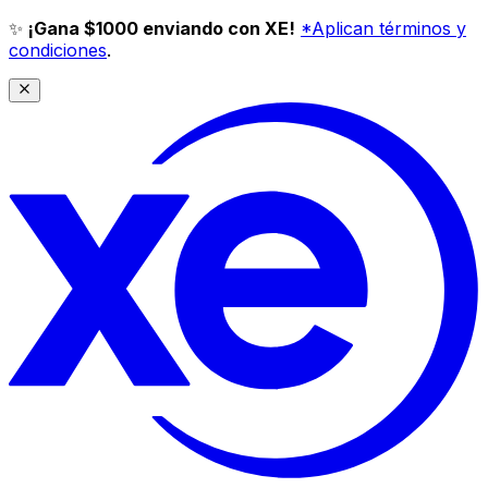
✨
¡Gana $1000 enviando con XE!
*Aplican términos y
condiciones
.