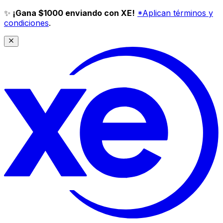
✨
¡Gana $1000 enviando con XE!
*Aplican términos y
condiciones
.