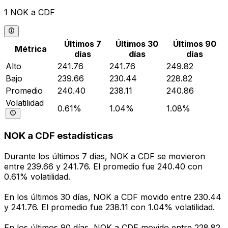
1 NOK a CDF
Últimos 7
Últimos 30
Últimos 90
Métrica
días
días
días
Alto
241.76
241.76
249.82
Bajo
239.66
230.44
228.82
Promedio
240.40
238.11
240.86
Volatilidad
0.61%
1.04%
1.08%
NOK a CDF estadísticas
Durante los últimos 7 días, NOK a CDF se movieron
entre 239.66 y 241.76. El promedio fue 240.40 con
0.61% volatilidad.
En los últimos 30 días, NOK a CDF movido entre 230.44
y 241.76. El promedio fue 238.11 con 1.04% volatilidad.
En los últimos 90 días, NOK a CDF movido entre 228.82