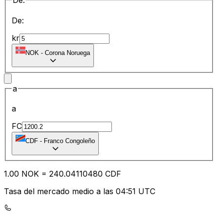
De:
De:
kr
NOK
-
Corona Noruega
a
a
FC
CDF
-
Franco Congoleño
1.00
NOK
=
240.04
110480
CDF
Tasa del mercado medio a las 04:51 UTC