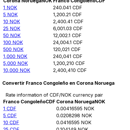
Corona Noruega
NOK
Franco Congoleño
CDF
1
NOK
240.041
CDF
5
NOK
1,200.21
CDF
10
NOK
2,400.41
CDF
25
NOK
6,001.03
CDF
50
NOK
12,002.1
CDF
100
NOK
24,004.1
CDF
500
NOK
120,021
CDF
1,000
NOK
240,041
CDF
5,000
NOK
1,200,210
CDF
10,000
NOK
2,400,410
CDF
Convertir Franco Congoleño en Corona Noruega
Rate information of CDF/NOK currency pair
Franco Congoleño
CDF
Corona Noruega
NOK
1
CDF
0.00416595
NOK
5
CDF
0.0208298
NOK
10
CDF
0.0416595
NOK
25
CDF
0.104149
NOK