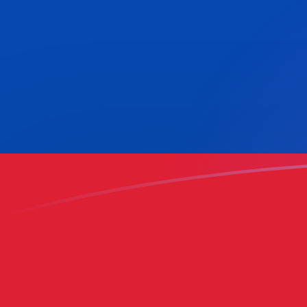
BEF a COP tipos de cambio hoy
Convertir Franco Belga en Peso Colombiano
Rate information of BEF/COP currency
pair
Franco Belga
BEF
Peso Colombiano
COP
1
BEF
91.0703
COP
5
BEF
455.352
COP
10
BEF
910.703
COP
25
BEF
2,276.76
COP
50
BEF
4,553.52
COP
100
BEF
9,107.03
COP
500
BEF
45,535.2
COP
1,000
BEF
91,070.3
COP
5,000
BEF
455,352
COP