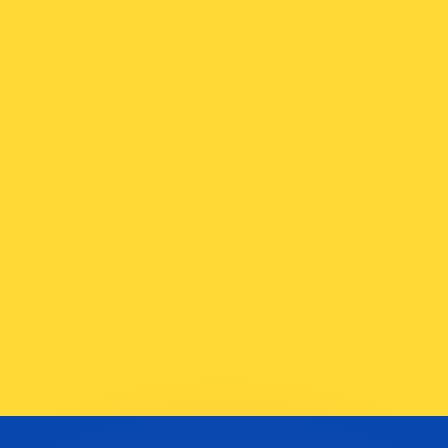
 tasas de los competidores.
r. Esto solo tiene fines informativos. No recibirás esta t