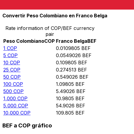
10,000
BEF
910,703
COP
Convertir Peso Colombiano en Franco Belga
Rate information of COP/BEF currency
pair
Peso Colombiano
COP
Franco Belga
BEF
1
COP
0.0109805
BEF
5
COP
0.0549026
BEF
10
COP
0.109805
BEF
25
COP
0.274513
BEF
50
COP
0.549026
BEF
100
COP
1.09805
BEF
500
COP
5.49026
BEF
1,000
COP
10.9805
BEF
5,000
COP
54.9026
BEF
10,000
COP
109.805
BEF
BEF a COP gráfico