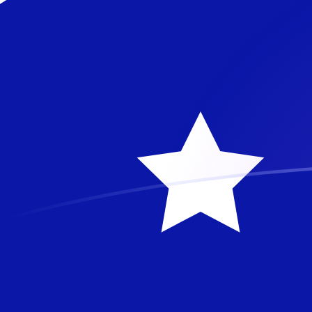
UZS a AUD tipos de cambio hoy
Convertir Som uzbeko en Dólar Australiano
Rate information of UZS/AUD currency
pair
Som uzbeko
UZS
Dólar Australiano
AUD
1
UZS
0.000118538
AUD
5
UZS
0.000592689
AUD
10
UZS
0.00118538
AUD
25
UZS
0.00296345
AUD
50
UZS
0.00592689
AUD
100
UZS
0.0118538
AUD
500
UZS
0.0592689
AUD
1,000
UZS
0.118538
AUD
5,000
UZS
0.592689
AUD
10,000
UZS
1.18538
AUD