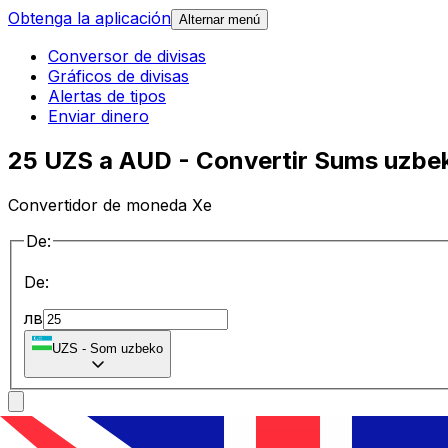
Obtenga la aplicación
Alternar menú
Conversor de divisas
Gráficos de divisas
Alertas de tipos
Enviar dinero
25 UZS a AUD - Convertir Sums uzbek
Convertidor de moneda Xe
De:
De:
лв
UZS
-
Som uzbeko
a