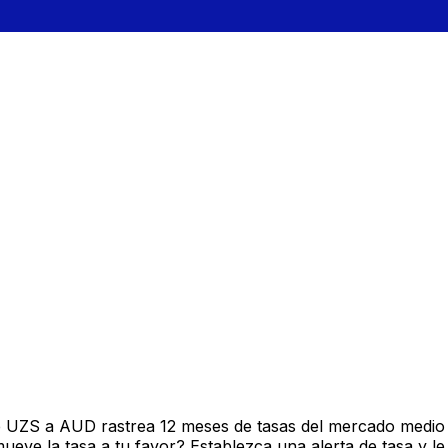
e UZS a AUD rastrea 12 meses de tasas del mercado medio 
ve la tasa a tu favor? Establezca una alerta de tasa y le