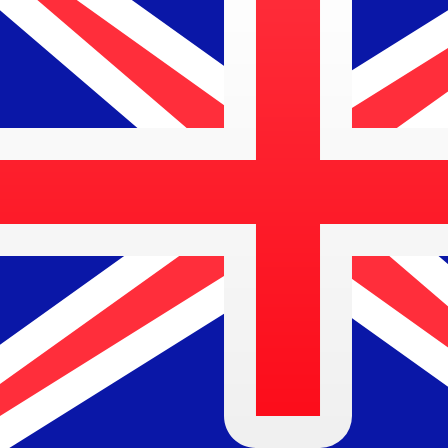
a
$
AUD
-
Dólar Australiano
1.00
UZS
=
0.00
011853
AUD
Tasa del mercado medio a las 13:41 UTC
Habla con un experto en divisas hoy.
Podemos superar las
Programar una llamada
Usamos la tasa del mercado medio para nuestro converso
¿Sabías que puedes enviar dinero al extranjero con Xe?
Regístrate hoy