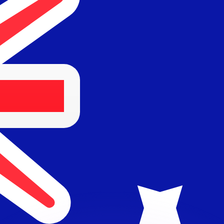
 tasas de los competidores.
r. Esto solo tiene fines informativos. No recibirás esta t