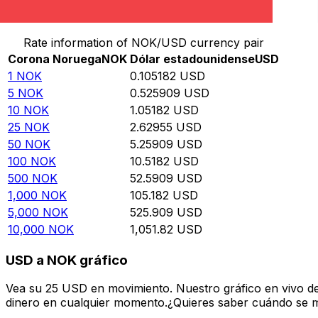
Convertir Corona Noruega en Dólar estadounidense
Rate information of NOK/USD currency pair
Corona Noruega
NOK
Dólar estadounidense
USD
1
NOK
0.105182
USD
5
NOK
0.525909
USD
10
NOK
1.05182
USD
25
NOK
2.62955
USD
50
NOK
5.25909
USD
100
NOK
10.5182
USD
500
NOK
52.5909
USD
1,000
NOK
105.182
USD
5,000
NOK
525.909
USD
10,000
NOK
1,051.82
USD
USD a NOK gráfico
Vea su 25 USD en movimiento. Nuestro gráfico en vivo d
dinero en cualquier momento.¿Quieres saber cuándo se mue