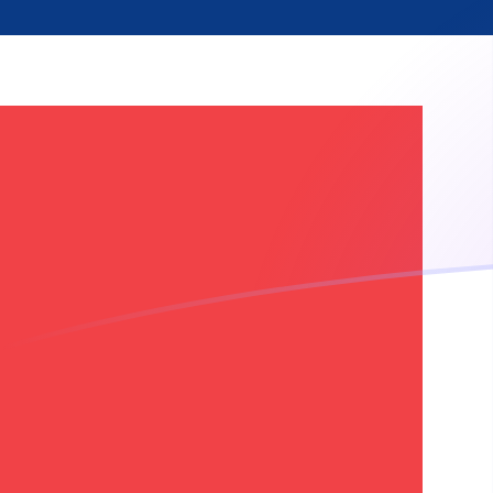
USD a NOK tipos de cambio hoy
Convertir Dólar estadounidense en Corona Noruega
Rate information of USD/NOK currency pair
Dólar estadounidense
USD
Corona Noruega
NOK
1
USD
9.50734
NOK
5
USD
47.5367
NOK
10
USD
95.0734
NOK
25
USD
237.683
NOK
50
USD
475.367
NOK
100
USD
950.734
NOK
500
USD
4,753.67
NOK
1,000
USD
9,507.34
NOK
5,000
USD
47,536.7
NOK
10,000
USD
95,073.4
NOK