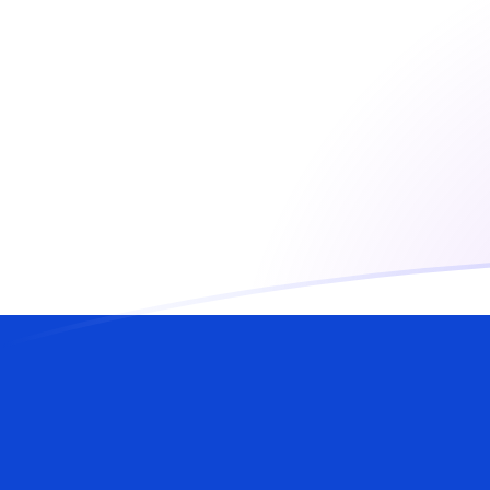
USD a ILS tipos de cambio hoy
Convertir Dólar estadounidense en Shekel Israelí
Rate information of USD/ILS currency pair
Dólar estadounidense
USD
Shekel Israelí
ILS
1
USD
3.01393
ILS
5
USD
15.0696
ILS
10
USD
30.1393
ILS
25
USD
75.3482
ILS
50
USD
150.696
ILS
100
USD
301.393
ILS
500
USD
1,506.96
ILS
1,000
USD
3,013.93
ILS
5,000
USD
15,069.6
ILS
10,000
USD
30,139.3
ILS