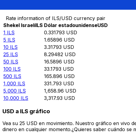
Convertir Shekel Israelí en Dólar estadounidense
Rate information of ILS/USD currency pair
Shekel Israelí
ILS
Dólar estadounidense
USD
1
ILS
0.331793
USD
5
ILS
1.65896
USD
10
ILS
3.31793
USD
25
ILS
8.29482
USD
50
ILS
16.5896
USD
100
ILS
33.1793
USD
500
ILS
165.896
USD
1,000
ILS
331.793
USD
5,000
ILS
1,658.96
USD
10,000
ILS
3,317.93
USD
USD a ILS gráfico
Vea su 25 USD en movimiento. Nuestro gráfico en vivo de
dinero en cualquier momento.¿Quieres saber cuándo se mue