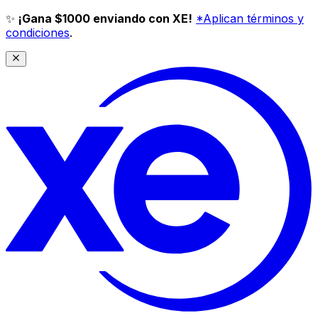
✨
¡Gana $1000 enviando con XE!
*Aplican términos y
condiciones
.