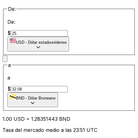
De:
De:
$
USD
-
Dólar estadounidense
a
a
$
BND
-
Dólar Bruneano
1.00
USD
=
1.28
351443
BND
Tasa del mercado medio a las 23:51 UTC