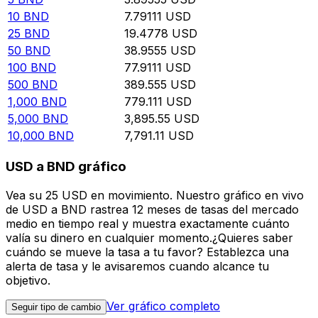
10
BND
7.79111
USD
25
BND
19.4778
USD
50
BND
38.9555
USD
100
BND
77.9111
USD
500
BND
389.555
USD
1,000
BND
779.111
USD
5,000
BND
3,895.55
USD
10,000
BND
7,791.11
USD
USD a BND gráfico
Vea su 25 USD en movimiento. Nuestro gráfico en vivo
de USD a BND rastrea 12 meses de tasas del mercado
medio en tiempo real y muestra exactamente cuánto
valía su dinero en cualquier momento.¿Quieres saber
cuándo se mueve la tasa a tu favor? Establezca una
alerta de tasa y le avisaremos cuando alcance tu
objetivo.
Ver gráfico completo
Seguir tipo de cambio