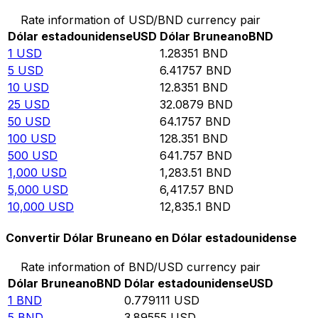
Rate information of USD/BND currency pair
Dólar estadounidense
USD
Dólar Bruneano
BND
1
USD
1.28351
BND
5
USD
6.41757
BND
10
USD
12.8351
BND
25
USD
32.0879
BND
50
USD
64.1757
BND
100
USD
128.351
BND
500
USD
641.757
BND
1,000
USD
1,283.51
BND
5,000
USD
6,417.57
BND
10,000
USD
12,835.1
BND
Convertir Dólar Bruneano en Dólar estadounidense
Rate information of BND/USD currency pair
Dólar Bruneano
BND
Dólar estadounidense
USD
1
BND
0.779111
USD
5
BND
3.89555
USD