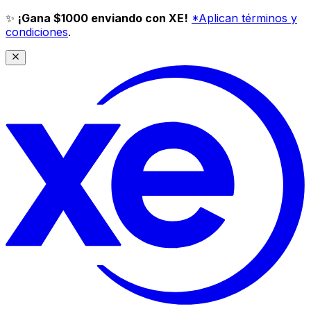
✨
¡Gana $1000 enviando con XE!
*Aplican términos y
condiciones
.