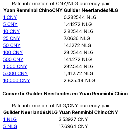
Rate information of CNY/NLG currency pair
Yuan Renminbi Chino
CNY
Guilder Neerlandés
NLG
1
CNY
0.282544
NLG
5
CNY
1.41272
NLG
10
CNY
2.82544
NLG
25
CNY
7.0636
NLG
50
CNY
14.1272
NLG
100
CNY
28.2544
NLG
500
CNY
141.272
NLG
1,000
CNY
282.544
NLG
5,000
CNY
1,412.72
NLG
10,000
CNY
2,825.44
NLG
Convertir Guilder Neerlandés en Yuan Renminbi Chino
Rate information of NLG/CNY currency pair
Guilder Neerlandés
NLG
Yuan Renminbi Chino
CNY
1
NLG
3.53927
CNY
5
NLG
17.6964
CNY