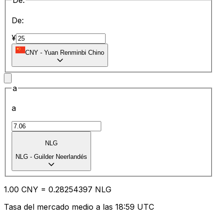
De:
De:
¥
CNY
-
Yuan Renminbi Chino
a
a
NLG
NLG
-
Guilder Neerlandés
1.00
CNY
=
0.28
254397
NLG
Tasa del mercado medio a las 18:59 UTC