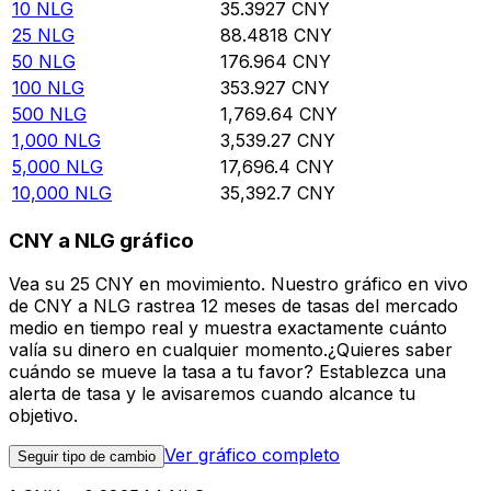
10
NLG
35.3927
CNY
25
NLG
88.4818
CNY
50
NLG
176.964
CNY
100
NLG
353.927
CNY
500
NLG
1,769.64
CNY
1,000
NLG
3,539.27
CNY
5,000
NLG
17,696.4
CNY
10,000
NLG
35,392.7
CNY
CNY a NLG gráfico
Vea su 25 CNY en movimiento. Nuestro gráfico en vivo
de CNY a NLG rastrea 12 meses de tasas del mercado
medio en tiempo real y muestra exactamente cuánto
valía su dinero en cualquier momento.¿Quieres saber
cuándo se mueve la tasa a tu favor? Establezca una
alerta de tasa y le avisaremos cuando alcance tu
objetivo.
Ver gráfico completo
Seguir tipo de cambio