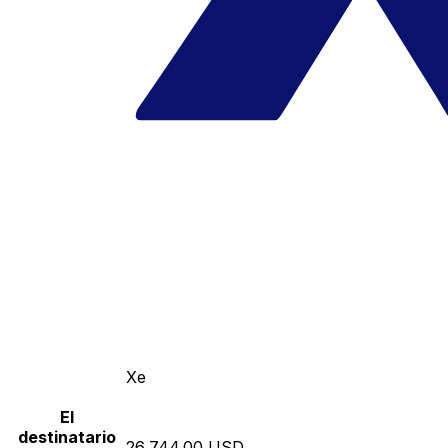
Xe
El
destinatario
26,744.00 USD