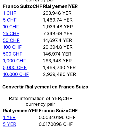
Franco Suizo
CHF
Rial yemení
YER
1
CHF
293.948
YER
5
CHF
1,469.74
YER
10
CHF
2,939.48
YER
25
CHF
7,348.69
YER
50
CHF
14,697.4
YER
100
CHF
29,394.8
YER
500
CHF
146,974
YER
1,000
CHF
293,948
YER
5,000
CHF
1,469,740
YER
10,000
CHF
2,939,480
YER
Convertir Rial yemení en Franco Suizo
Rate information of YER/CHF
currency pair
Rial yemení
YER
Franco Suizo
CHF
1
YER
0.00340196
CHF
5
YER
0.0170098
CHF