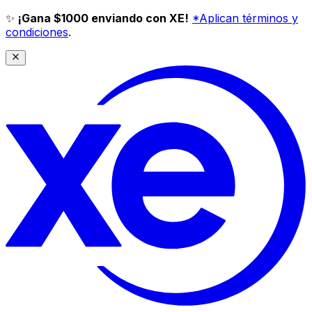
✨
¡Gana $1000 enviando con XE!
*Aplican términos y
condiciones
.