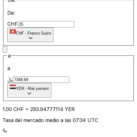
De:
De:
CHF
CHF
-
Franco Suizo
a
a
﷼
YER
-
Rial yemení
1.00
CHF
=
293.94
777114
YER
Tasa del mercado medio a las 07:34 UTC