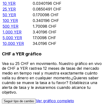
10
YER
0.0340196
CHF
25
YER
0.0850491
CHF
50
YER
0.170098
CHF
100
YER
0.340196
CHF
500
YER
1.70098
CHF
1,000
YER
3.40196
CHF
5,000
YER
17.0098
CHF
10,000
YER
34.0196
CHF
CHF a YER gráfico
Vea su 25 CHF en movimiento. Nuestro gráfico en vivo
de CHF a YER rastrea 12 meses de tasas del mercado
medio en tiempo real y muestra exactamente cuánto
valía su dinero en cualquier momento.¿Quieres saber
cuándo se mueve la tasa a tu favor? Establezca una
alerta de tasa y le avisaremos cuando alcance tu
objetivo.
Ver gráfico completo
Seguir tipo de cambio