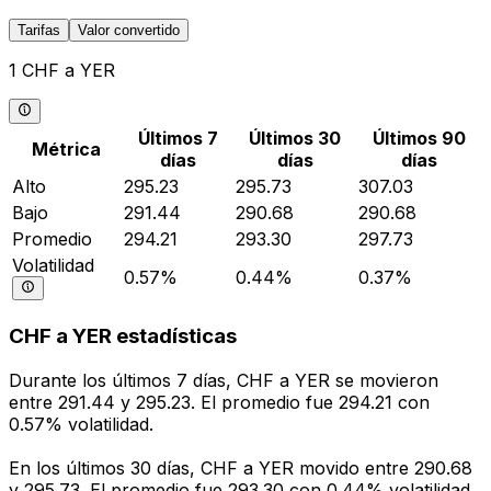
Tarifas
Valor convertido
1 CHF a YER
Últimos 7
Últimos 30
Últimos 90
Métrica
días
días
días
Alto
295.23
295.73
307.03
Bajo
291.44
290.68
290.68
Promedio
294.21
293.30
297.73
Volatilidad
0.57%
0.44%
0.37%
CHF a YER estadísticas
Durante los últimos 7 días, CHF a YER se movieron
entre 291.44 y 295.23. El promedio fue 294.21 con
0.57% volatilidad.
En los últimos 30 días, CHF a YER movido entre 290.68
y 295.73. El promedio fue 293.30 con 0.44% volatilidad.