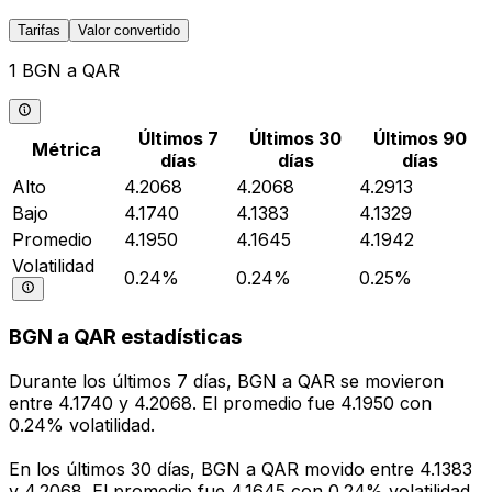
Tarifas
Valor convertido
1 BGN a QAR
Últimos 7
Últimos 30
Últimos 90
Métrica
días
días
días
Alto
4.2068
4.2068
4.2913
Bajo
4.1740
4.1383
4.1329
Promedio
4.1950
4.1645
4.1942
Volatilidad
0.24%
0.24%
0.25%
BGN a QAR estadísticas
Durante los últimos 7 días, BGN a QAR se movieron
entre 4.1740 y 4.2068. El promedio fue 4.1950 con
0.24% volatilidad.
En los últimos 30 días, BGN a QAR movido entre 4.1383
y 4.2068. El promedio fue 4.1645 con 0.24% volatilidad.