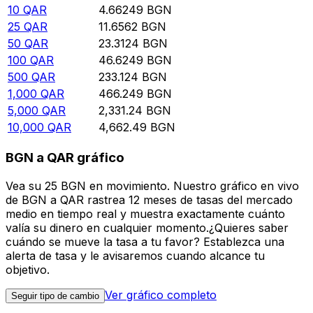
10
QAR
4.66249
BGN
25
QAR
11.6562
BGN
50
QAR
23.3124
BGN
100
QAR
46.6249
BGN
500
QAR
233.124
BGN
1,000
QAR
466.249
BGN
5,000
QAR
2,331.24
BGN
10,000
QAR
4,662.49
BGN
BGN a QAR gráfico
Vea su 25 BGN en movimiento. Nuestro gráfico en vivo
de BGN a QAR rastrea 12 meses de tasas del mercado
medio en tiempo real y muestra exactamente cuánto
valía su dinero en cualquier momento.¿Quieres saber
cuándo se mueve la tasa a tu favor? Establezca una
alerta de tasa y le avisaremos cuando alcance tu
objetivo.
Ver gráfico completo
Seguir tipo de cambio