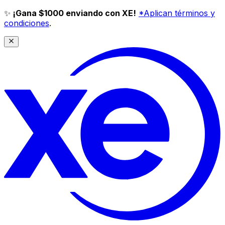
✨
¡Gana $1000 enviando con XE!
*Aplican términos y
condiciones
.