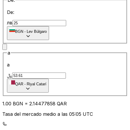
De:
De:
лв
BGN
-
Lev Búlgaro
a
a
﷼
QAR
-
Riyal Catarí
1.00
BGN
=
2.14
477858
QAR
Tasa del mercado medio a las 05:05 UTC