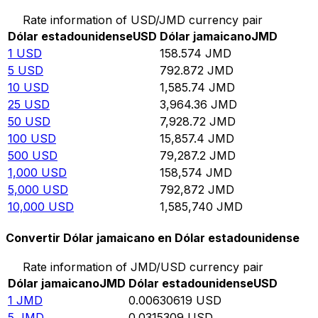
Rate information of USD/JMD currency pair
Dólar estadounidense
USD
Dólar jamaicano
JMD
1
USD
158.574
JMD
5
USD
792.872
JMD
10
USD
1,585.74
JMD
25
USD
3,964.36
JMD
50
USD
7,928.72
JMD
100
USD
15,857.4
JMD
500
USD
79,287.2
JMD
1,000
USD
158,574
JMD
5,000
USD
792,872
JMD
10,000
USD
1,585,740
JMD
Convertir Dólar jamaicano en Dólar estadounidense
Rate information of JMD/USD currency pair
Dólar jamaicano
JMD
Dólar estadounidense
USD
1
JMD
0.00630619
USD
5
JMD
0.0315309
USD