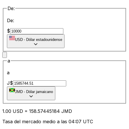
De:
De:
$
USD
-
Dólar estadounidense
a
a
J$
JMD
-
Dólar jamaicano
1.00
USD
=
158.57
445184
JMD
Tasa del mercado medio a las 04:07 UTC