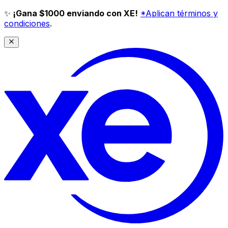
✨
¡Gana $1000 enviando con XE!
*Aplican términos y
condiciones
.