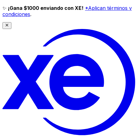
✨
¡Gana $1000 enviando con XE!
*Aplican términos y
condiciones
.