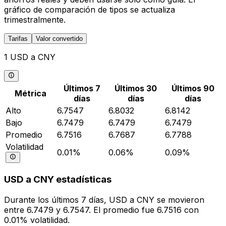
gráfico de comparación de tipos se actualiza
trimestralmente.
Tarifas
Valor convertido
1 USD a CNY
Últimos 7
Últimos 30
Últimos 90
Métrica
días
días
días
Alto
6.7547
6.8032
6.8142
Bajo
6.7479
6.7479
6.7479
Promedio
6.7516
6.7687
6.7788
Volatilidad
0.01%
0.06%
0.09%
USD a CNY estadísticas
Durante los últimos 7 días, USD a CNY se movieron
entre 6.7479 y 6.7547. El promedio fue 6.7516 con
0.01% volatilidad.