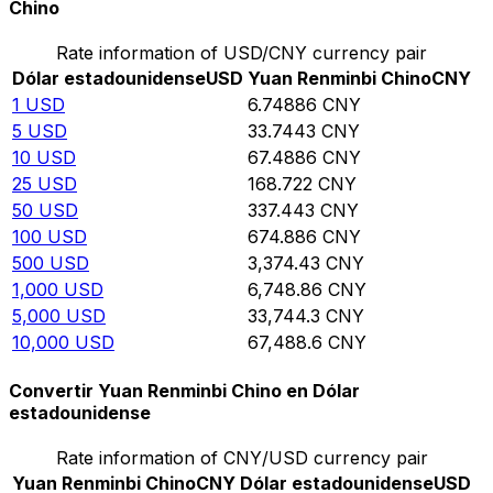
Chino
Rate information of USD/CNY currency pair
Dólar estadounidense
USD
Yuan Renminbi Chino
CNY
1
USD
6.74886
CNY
5
USD
33.7443
CNY
10
USD
67.4886
CNY
25
USD
168.722
CNY
50
USD
337.443
CNY
100
USD
674.886
CNY
500
USD
3,374.43
CNY
1,000
USD
6,748.86
CNY
5,000
USD
33,744.3
CNY
10,000
USD
67,488.6
CNY
Convertir Yuan Renminbi Chino en Dólar
estadounidense
Rate information of CNY/USD currency pair
Yuan Renminbi Chino
CNY
Dólar estadounidense
USD