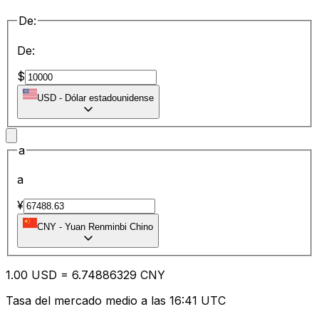
De:
De:
$
USD
-
Dólar estadounidense
a
a
¥
CNY
-
Yuan Renminbi Chino
1.00
USD
=
6.74
886329
CNY
Tasa del mercado medio a las 16:41 UTC