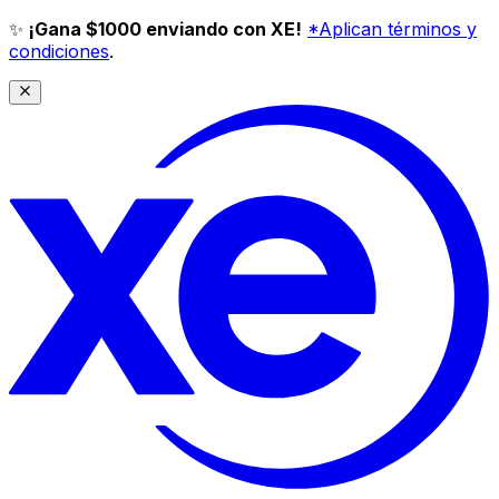
✨
¡Gana $1000 enviando con XE!
*Aplican términos y
condiciones
.