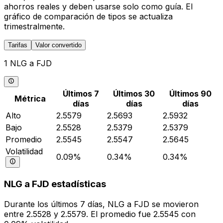
ahorros reales y deben usarse solo como guía. El
gráfico de comparación de tipos se actualiza
trimestralmente.
Tarifas
Valor convertido
1 NLG a FJD
Últimos 7
Últimos 30
Últimos 90
Métrica
días
días
días
Alto
2.5579
2.5693
2.5932
Bajo
2.5528
2.5379
2.5379
Promedio
2.5545
2.5547
2.5645
Volatilidad
0.09%
0.34%
0.34%
NLG a FJD estadísticas
Durante los últimos 7 días, NLG a FJD se movieron
entre 2.5528 y 2.5579. El promedio fue 2.5545 con