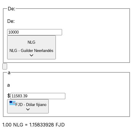
De:
De:
NLG
NLG
-
Guilder Neerlandés
a
a
$
FJD
-
Dólar fijiano
1.00
NLG
=
1.15
833928
FJD