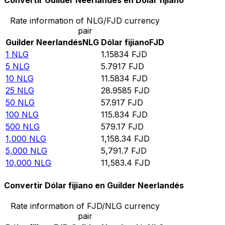
Convertir Guilder Neerlandés en Dólar fijiano
Rate information of NLG/FJD currency
pair
Guilder Neerlandés
NLG
Dólar fijiano
FJD
1
NLG
1.15834
FJD
5
NLG
5.7917
FJD
10
NLG
11.5834
FJD
25
NLG
28.9585
FJD
50
NLG
57.917
FJD
100
NLG
115.834
FJD
500
NLG
579.17
FJD
1,000
NLG
1,158.34
FJD
5,000
NLG
5,791.7
FJD
10,000
NLG
11,583.4
FJD
Convertir Dólar fijiano en Guilder Neerlandés
Rate information of FJD/NLG currency
pair