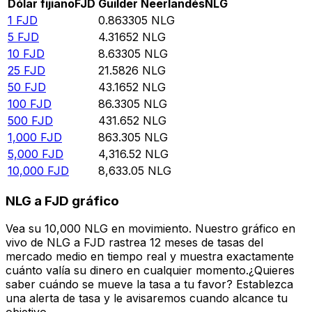
Dólar fijiano
FJD
Guilder Neerlandés
NLG
1
FJD
0.863305
NLG
5
FJD
4.31652
NLG
10
FJD
8.63305
NLG
25
FJD
21.5826
NLG
50
FJD
43.1652
NLG
100
FJD
86.3305
NLG
500
FJD
431.652
NLG
1,000
FJD
863.305
NLG
5,000
FJD
4,316.52
NLG
10,000
FJD
8,633.05
NLG
NLG a FJD gráfico
Vea su 10,000 NLG en movimiento. Nuestro gráfico en
vivo de NLG a FJD rastrea 12 meses de tasas del
mercado medio en tiempo real y muestra exactamente
cuánto valía su dinero en cualquier momento.¿Quieres
saber cuándo se mueve la tasa a tu favor? Establezca
una alerta de tasa y le avisaremos cuando alcance tu