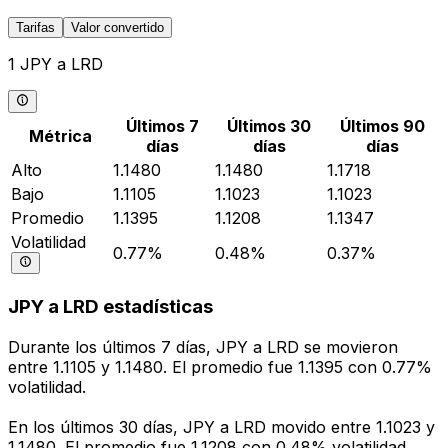
Tarifas
Valor convertido
1 JPY a LRD
Últimos 7
Últimos 30
Últimos 90
Métrica
días
días
días
Alto
1.1480
1.1480
1.1718
Bajo
1.1105
1.1023
1.1023
Promedio
1.1395
1.1208
1.1347
Volatilidad
0.77%
0.48%
0.37%
JPY a LRD estadísticas
Durante los últimos 7 días, JPY a LRD se movieron
entre 1.1105 y 1.1480. El promedio fue 1.1395 con 0.77%
volatilidad.
En los últimos 30 días, JPY a LRD movido entre 1.1023 y
1.1480. El promedio fue 1.1208 con 0.48% volatilidad.