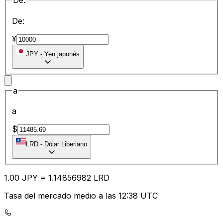
De:
De:
¥
JPY
-
Yen japonés
a
a
$
LRD
-
Dólar Liberiano
1.00
JPY
=
1.14
856982
LRD
Tasa del mercado medio a las 12:38 UTC