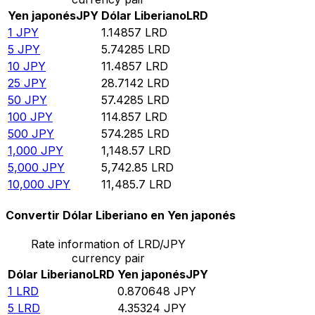
Yen japonés
JPY
Dólar Liberiano
LRD
1
JPY
1.14857
LRD
5
JPY
5.74285
LRD
10
JPY
11.4857
LRD
25
JPY
28.7142
LRD
50
JPY
57.4285
LRD
100
JPY
114.857
LRD
500
JPY
574.285
LRD
1,000
JPY
1,148.57
LRD
5,000
JPY
5,742.85
LRD
10,000
JPY
11,485.7
LRD
Convertir Dólar Liberiano en Yen japonés
Rate information of LRD/JPY
currency pair
Dólar Liberiano
LRD
Yen japonés
JPY
1
LRD
0.870648
JPY
5
LRD
4.35324
JPY