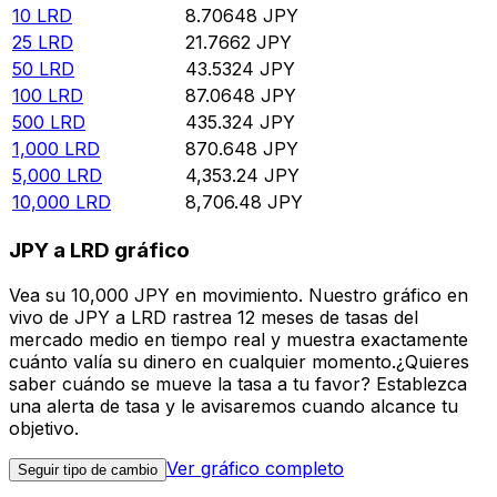
10
LRD
8.70648
JPY
25
LRD
21.7662
JPY
50
LRD
43.5324
JPY
100
LRD
87.0648
JPY
500
LRD
435.324
JPY
1,000
LRD
870.648
JPY
5,000
LRD
4,353.24
JPY
10,000
LRD
8,706.48
JPY
JPY a LRD gráfico
Vea su 10,000 JPY en movimiento. Nuestro gráfico en
vivo de JPY a LRD rastrea 12 meses de tasas del
mercado medio en tiempo real y muestra exactamente
cuánto valía su dinero en cualquier momento.¿Quieres
saber cuándo se mueve la tasa a tu favor? Establezca
una alerta de tasa y le avisaremos cuando alcance tu
objetivo.
Ver gráfico completo
Seguir tipo de cambio