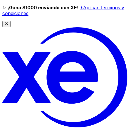
✨
¡Gana $1000 enviando con XE!
*Aplican términos y
condiciones
.