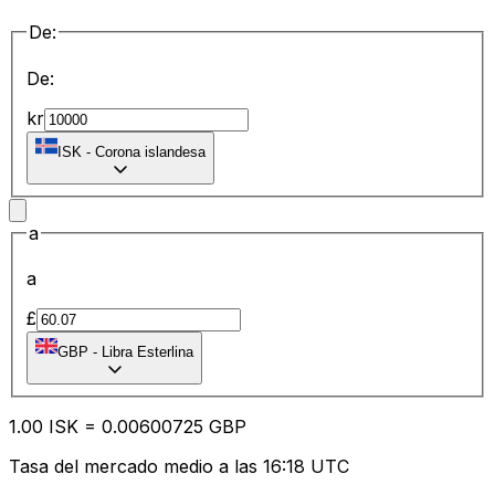
De:
De:
kr
ISK
-
Corona islandesa
a
a
£
GBP
-
Libra Esterlina
1.00
ISK
=
0.00
600725
GBP
Tasa del mercado medio a las 16:18 UTC