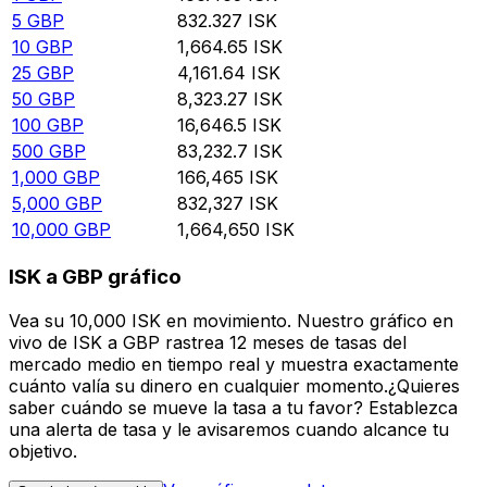
5
GBP
832.327
ISK
10
GBP
1,664.65
ISK
25
GBP
4,161.64
ISK
50
GBP
8,323.27
ISK
100
GBP
16,646.5
ISK
500
GBP
83,232.7
ISK
1,000
GBP
166,465
ISK
5,000
GBP
832,327
ISK
10,000
GBP
1,664,650
ISK
ISK a GBP gráfico
Vea su 10,000 ISK en movimiento. Nuestro gráfico en
vivo de ISK a GBP rastrea 12 meses de tasas del
mercado medio en tiempo real y muestra exactamente
cuánto valía su dinero en cualquier momento.¿Quieres
saber cuándo se mueve la tasa a tu favor? Establezca
una alerta de tasa y le avisaremos cuando alcance tu
objetivo.