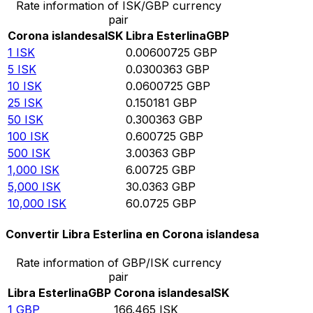
Rate information of ISK/GBP currency
pair
Corona islandesa
ISK
Libra Esterlina
GBP
1
ISK
0.00600725
GBP
5
ISK
0.0300363
GBP
10
ISK
0.0600725
GBP
25
ISK
0.150181
GBP
50
ISK
0.300363
GBP
100
ISK
0.600725
GBP
500
ISK
3.00363
GBP
1,000
ISK
6.00725
GBP
5,000
ISK
30.0363
GBP
10,000
ISK
60.0725
GBP
Convertir Libra Esterlina en Corona islandesa
Rate information of GBP/ISK currency
pair
Libra Esterlina
GBP
Corona islandesa
ISK
1
GBP
166.465
ISK