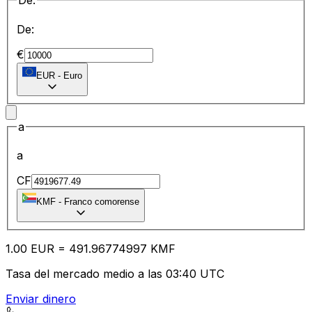
De:
De:
€
EUR
-
Euro
a
a
CF
KMF
-
Franco comorense
1.00
EUR
=
491.96
774997
KMF
Tasa del mercado medio a las 03:40 UTC
Enviar dinero