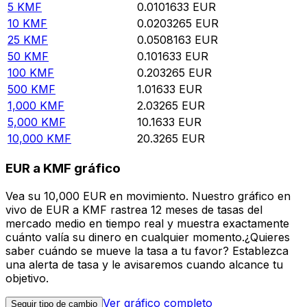
5
KMF
0.0101633
EUR
10
KMF
0.0203265
EUR
25
KMF
0.0508163
EUR
50
KMF
0.101633
EUR
100
KMF
0.203265
EUR
500
KMF
1.01633
EUR
1,000
KMF
2.03265
EUR
5,000
KMF
10.1633
EUR
10,000
KMF
20.3265
EUR
EUR a KMF gráfico
Vea su 10,000 EUR en movimiento. Nuestro gráfico en
vivo de EUR a KMF rastrea 12 meses de tasas del
mercado medio en tiempo real y muestra exactamente
cuánto valía su dinero en cualquier momento.¿Quieres
saber cuándo se mueve la tasa a tu favor? Establezca
una alerta de tasa y le avisaremos cuando alcance tu
objetivo.
Ver gráfico completo
Seguir tipo de cambio