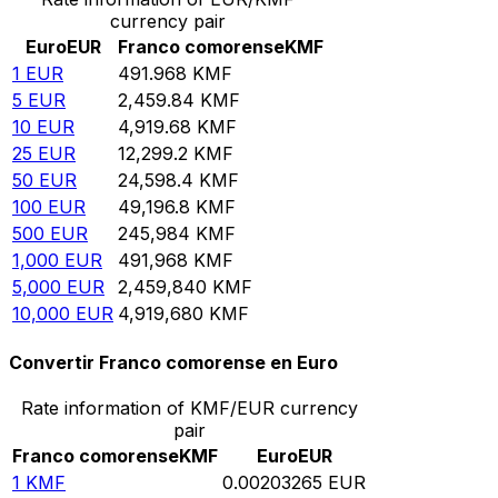
currency pair
Euro
EUR
Franco comorense
KMF
1
EUR
491.968
KMF
5
EUR
2,459.84
KMF
10
EUR
4,919.68
KMF
25
EUR
12,299.2
KMF
50
EUR
24,598.4
KMF
100
EUR
49,196.8
KMF
500
EUR
245,984
KMF
1,000
EUR
491,968
KMF
5,000
EUR
2,459,840
KMF
10,000
EUR
4,919,680
KMF
Convertir Franco comorense en Euro
Rate information of KMF/EUR currency
pair
Franco comorense
KMF
Euro
EUR
1
KMF
0.00203265
EUR