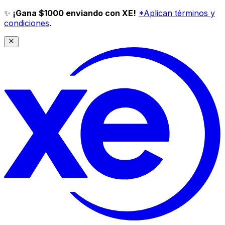
✨
¡Gana $1000 enviando con XE!
*Aplican términos y
condiciones
.