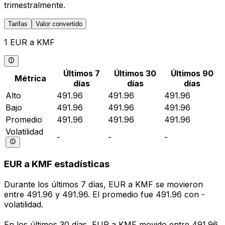
trimestralmente.
Tarifas
Valor convertido
1 EUR a KMF
Últimos 7
Últimos 30
Últimos 90
Métrica
días
días
días
Alto
491.96
491.96
491.96
Bajo
491.96
491.96
491.96
Promedio
491.96
491.96
491.96
Volatilidad
-
-
-
EUR a KMF estadísticas
Durante los últimos 7 días, EUR a KMF se movieron
entre 491.96 y 491.96. El promedio fue 491.96 con -
volatilidad.
En los últimos 30 días, EUR a KMF movido entre 491.96