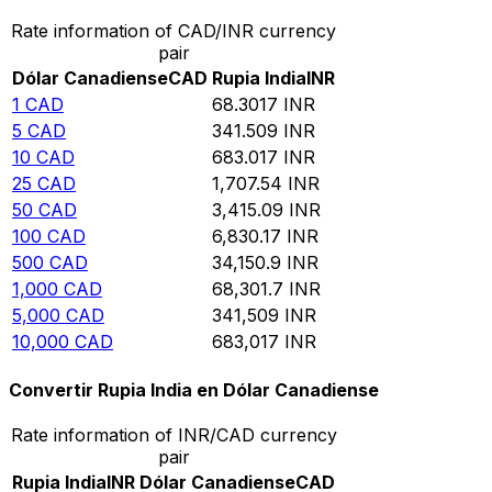
Rate information of CAD/INR currency
pair
Dólar Canadiense
CAD
Rupia India
INR
1
CAD
68.3017
INR
5
CAD
341.509
INR
10
CAD
683.017
INR
25
CAD
1,707.54
INR
50
CAD
3,415.09
INR
100
CAD
6,830.17
INR
500
CAD
34,150.9
INR
1,000
CAD
68,301.7
INR
5,000
CAD
341,509
INR
10,000
CAD
683,017
INR
Convertir Rupia India en Dólar Canadiense
Rate information of INR/CAD currency
pair
Rupia India
INR
Dólar Canadiense
CAD