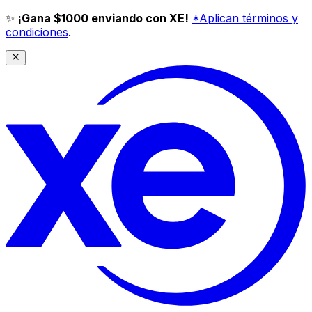
✨
¡Gana $1000 enviando con XE!
*Aplican términos y
condiciones
.