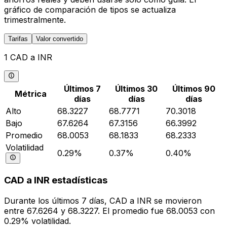
gráfico de comparación de tipos se actualiza
trimestralmente.
Tarifas
Valor convertido
1 CAD a INR
Últimos 7
Últimos 30
Últimos 90
Métrica
días
días
días
Alto
68.3227
68.7771
70.3018
Bajo
67.6264
67.3156
66.3992
Promedio
68.0053
68.1833
68.2333
Volatilidad
0.29%
0.37%
0.40%
CAD a INR estadísticas
Durante los últimos 7 días, CAD a INR se movieron
entre 67.6264 y 68.3227. El promedio fue 68.0053 con
0.29% volatilidad.