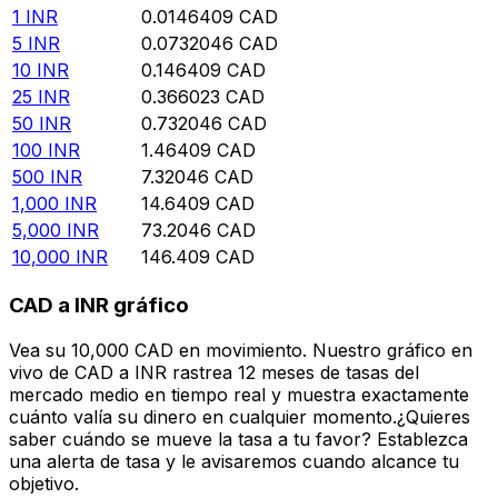
1
INR
0.0146409
CAD
5
INR
0.0732046
CAD
10
INR
0.146409
CAD
25
INR
0.366023
CAD
50
INR
0.732046
CAD
100
INR
1.46409
CAD
500
INR
7.32046
CAD
1,000
INR
14.6409
CAD
5,000
INR
73.2046
CAD
10,000
INR
146.409
CAD
CAD a INR gráfico
Vea su 10,000 CAD en movimiento. Nuestro gráfico en
vivo de CAD a INR rastrea 12 meses de tasas del
mercado medio en tiempo real y muestra exactamente
cuánto valía su dinero en cualquier momento.¿Quieres
saber cuándo se mueve la tasa a tu favor? Establezca
una alerta de tasa y le avisaremos cuando alcance tu
objetivo.