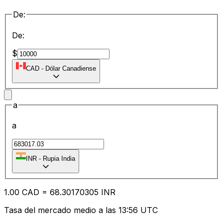
De:
De:
$
CAD
-
Dólar Canadiense
a
a
INR
-
Rupia India
1.00
CAD
=
68.30
170305
INR
Tasa del mercado medio a las 13:56 UTC