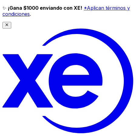
✨
¡Gana $1000 enviando con XE!
*Aplican términos y
condiciones
.