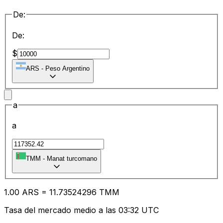
De:
De:
$
ARS
-
Peso Argentino
a
a
TMM
-
Manat turcomano
1.00
ARS
=
11.73
524296
TMM
Tasa del mercado medio a las 03:32 UTC