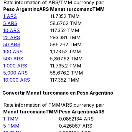
Rate information of ARS/TMM currency pair
Peso Argentino
ARS
Manat turcomano
TMM
1
ARS
11.7352
TMM
5
ARS
58.6762
TMM
10
ARS
117.352
TMM
25
ARS
293.381
TMM
50
ARS
586.762
TMM
100
ARS
1,173.52
TMM
500
ARS
5,867.62
TMM
1,000
ARS
11,735.2
TMM
5,000
ARS
58,676.2
TMM
10,000
ARS
117,352
TMM
Convertir Manat turcomano en Peso Argentino
Rate information of TMM/ARS currency pair
Manat turcomano
TMM
Peso Argentino
ARS
1
TMM
0.0852134
ARS
5
TMM
0.426067
ARS