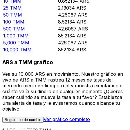
10
TMM
0.852134
ARS
25
TMM
2.13034
ARS
50
TMM
4.26067
ARS
100
TMM
8.52134
ARS
500
TMM
42.6067
ARS
1,000
TMM
85.2134
ARS
5,000
TMM
426.067
ARS
10,000
TMM
852.134
ARS
ARS a TMM gráfico
Vea su 10,000 ARS en movimiento. Nuestro gráfico en
vivo de ARS a TMM rastrea 12 meses de tasas del
mercado medio en tiempo real y muestra exactamente
cuánto valía su dinero en cualquier momento.¿Quieres
saber cuándo se mueve la tasa a tu favor? Establezca
una alerta de tasa y le avisaremos cuando alcance tu
objetivo.
Ver gráfico completo
Seguir tipo de cambio