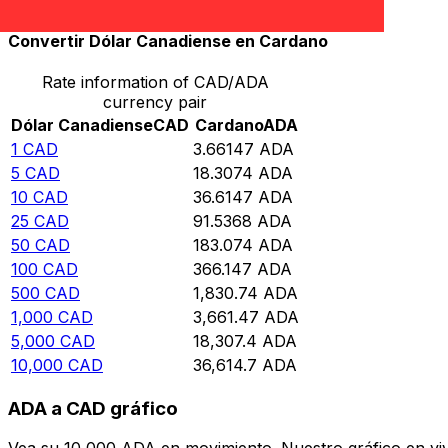
Convertir Dólar Canadiense en Cardano
Rate information of CAD/ADA
currency pair
Dólar Canadiense
CAD
Cardano
ADA
1
CAD
3.66147
ADA
5
CAD
18.3074
ADA
10
CAD
36.6147
ADA
25
CAD
91.5368
ADA
50
CAD
183.074
ADA
100
CAD
366.147
ADA
500
CAD
1,830.74
ADA
1,000
CAD
3,661.47
ADA
5,000
CAD
18,307.4
ADA
10,000
CAD
36,614.7
ADA
ADA a CAD gráfico