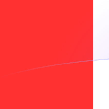
ADA a CAD tipos de cambio hoy
Convertir Cardano en Dólar Canadiense
Rate information of ADA/CAD
currency pair
Cardano
ADA
Dólar Canadiense
CAD
1
ADA
0.273114
CAD
5
ADA
1.36557
CAD
10
ADA
2.73114
CAD
25
ADA
6.82786
CAD
50
ADA
13.6557
CAD
100
ADA
27.3114
CAD
500
ADA
136.557
CAD
1,000
ADA
273.114
CAD
5,000
ADA
1,365.57
CAD
10,000
ADA
2,731.14
CAD