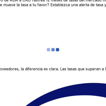
vo de ADA a CAD rastrea 12 meses de tasas del mercado me
mueve la tasa a tu favor? Establezca una alerta de tasa y
edores, la diferencia es clara. Las tasas que superan a lo