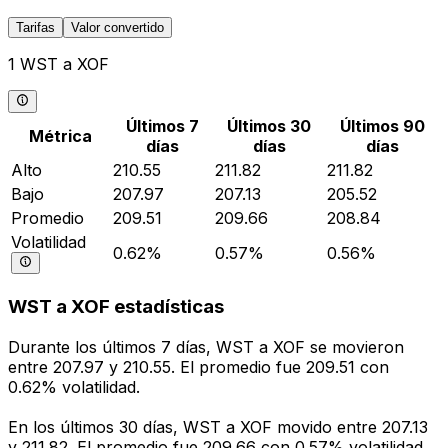
Tarifas
Valor convertido
1 WST a XOF
Últimos 7
Últimos 30
Últimos 90
Métrica
días
días
días
Alto
210.55
211.82
211.82
Bajo
207.97
207.13
205.52
Promedio
209.51
209.66
208.84
Volatilidad
0.62%
0.57%
0.56%
WST a XOF estadísticas
Durante los últimos 7 días, WST a XOF se movieron
entre 207.97 y 210.55. El promedio fue 209.51 con
0.62% volatilidad.
En los últimos 30 días, WST a XOF movido entre 207.13
y 211.82. El promedio fue 209.66 con 0.57% volatilidad.