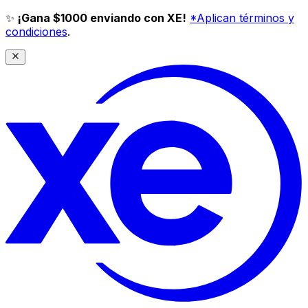
✨
¡Gana $1000 enviando con XE!
*Aplican términos y
condiciones
.