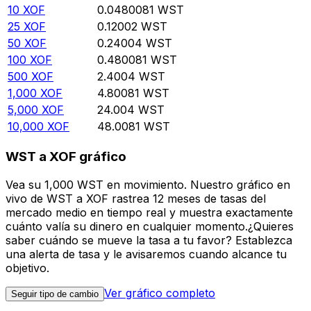
10
XOF
0.0480081
WST
25
XOF
0.12002
WST
50
XOF
0.24004
WST
100
XOF
0.480081
WST
500
XOF
2.4004
WST
1,000
XOF
4.80081
WST
5,000
XOF
24.004
WST
10,000
XOF
48.0081
WST
WST a XOF gráfico
Vea su 1,000 WST en movimiento. Nuestro gráfico en
vivo de WST a XOF rastrea 12 meses de tasas del
mercado medio en tiempo real y muestra exactamente
cuánto valía su dinero en cualquier momento.¿Quieres
saber cuándo se mueve la tasa a tu favor? Establezca
una alerta de tasa y le avisaremos cuando alcance tu
objetivo.
Ver gráfico completo
Seguir tipo de cambio