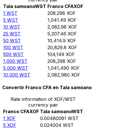
Tala samoano
WST
Franco CFA
XOF
1
WST
208.298
XOF
5
WST
1,041.49
XOF
10
WST
2,082.98
XOF
25
WST
5,207.46
XOF
50
WST
10,414.9
XOF
100
WST
20,829.8
XOF
500
WST
104,149
XOF
1,000
WST
208,298
XOF
5,000
WST
1,041,490
XOF
10,000
WST
2,082,980
XOF
Convertir Franco CFA en Tala samoano
Rate information of XOF/WST
currency pair
Franco CFA
XOF
Tala samoano
WST
1
XOF
0.00480081
WST
5
XOF
0.024004
WST