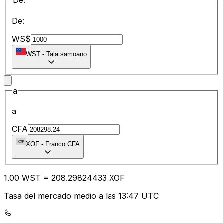
De:
De:
WS$
WST
-
Tala samoano
a
a
CFA
XOF
-
Franco CFA
1.00
WST
=
208.29
824433
XOF
Tasa del mercado medio a las 13:47 UTC