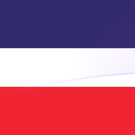
NZD a THB tipos de cambio hoy
Convertir Dólar Neozelandés en Baht tailandés
Rate information of NZD/THB currency pair
Dólar Neozelandés
NZD
Baht tailandés
THB
1
NZD
19.4411
THB
5
NZD
97.2055
THB
10
NZD
194.411
THB
25
NZD
486.027
THB
50
NZD
972.055
THB
100
NZD
1,944.11
THB
500
NZD
9,720.55
THB
1,000
NZD
19,441.1
THB
5,000
NZD
97,205.5
THB
10,000
NZD
194,411
THB