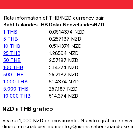
Convertir Baht tailandés en Dólar Neozelandés
Rate information of THB/NZD currency pair
Baht tailandés
THB
Dólar Neozelandés
NZD
1
THB
0.0514374
NZD
5
THB
0.257187
NZD
10
THB
0.514374
NZD
25
THB
1.28594
NZD
50
THB
2.57187
NZD
100
THB
5.14374
NZD
500
THB
25.7187
NZD
1,000
THB
51.4374
NZD
5,000
THB
257.187
NZD
10,000
THB
514.374
NZD
NZD a THB gráfico
Vea su 1,000 NZD en movimiento. Nuestro gráfico en viv
dinero en cualquier momento.¿Quieres saber cuándo se mue