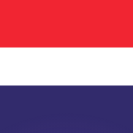
 tasas de los competidores.
r. Esto solo tiene fines informativos. No recibirás esta t