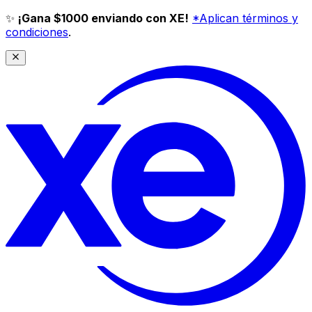
✨
¡Gana $1000 enviando con XE!
*Aplican términos y
condiciones
.