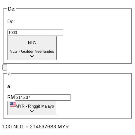
De:
De:
NLG
NLG
-
Guilder Neerlandés
a
a
RM
MYR
-
Ringgit Malayo
1.00
NLG
=
2.14
537683
MYR