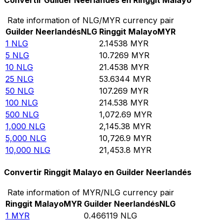
Convertir Guilder Neerlandés en Ringgit Malayo
Rate information of NLG/MYR currency pair
Guilder Neerlandés
NLG
Ringgit Malayo
MYR
1
NLG
2.14538
MYR
5
NLG
10.7269
MYR
10
NLG
21.4538
MYR
25
NLG
53.6344
MYR
50
NLG
107.269
MYR
100
NLG
214.538
MYR
500
NLG
1,072.69
MYR
1,000
NLG
2,145.38
MYR
5,000
NLG
10,726.9
MYR
10,000
NLG
21,453.8
MYR
Convertir Ringgit Malayo en Guilder Neerlandés
Rate information of MYR/NLG currency pair
Ringgit Malayo
MYR
Guilder Neerlandés
NLG
1
MYR
0.466119
NLG