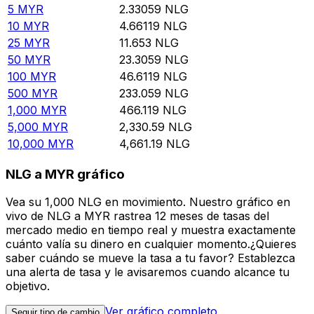
5
MYR
2.33059
NLG
10
MYR
4.66119
NLG
25
MYR
11.653
NLG
50
MYR
23.3059
NLG
100
MYR
46.6119
NLG
500
MYR
233.059
NLG
1,000
MYR
466.119
NLG
5,000
MYR
2,330.59
NLG
10,000
MYR
4,661.19
NLG
NLG a MYR gráfico
Vea su 1,000 NLG en movimiento. Nuestro gráfico en
vivo de NLG a MYR rastrea 12 meses de tasas del
mercado medio en tiempo real y muestra exactamente
cuánto valía su dinero en cualquier momento.¿Quieres
saber cuándo se mueve la tasa a tu favor? Establezca
una alerta de tasa y le avisaremos cuando alcance tu
objetivo.
Ver gráfico completo
Seguir tipo de cambio