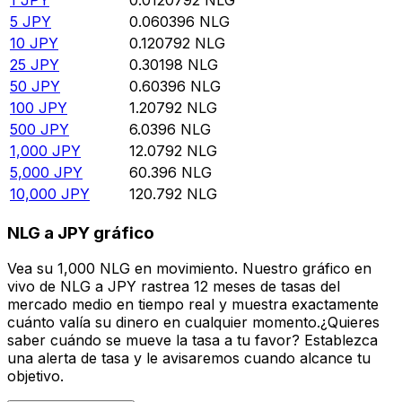
5
JPY
0.060396
NLG
10
JPY
0.120792
NLG
25
JPY
0.30198
NLG
50
JPY
0.60396
NLG
100
JPY
1.20792
NLG
500
JPY
6.0396
NLG
1,000
JPY
12.0792
NLG
5,000
JPY
60.396
NLG
10,000
JPY
120.792
NLG
NLG a JPY gráfico
Vea su 1,000 NLG en movimiento. Nuestro gráfico en
vivo de NLG a JPY rastrea 12 meses de tasas del
mercado medio en tiempo real y muestra exactamente
cuánto valía su dinero en cualquier momento.¿Quieres
saber cuándo se mueve la tasa a tu favor? Establezca
una alerta de tasa y le avisaremos cuando alcance tu
objetivo.