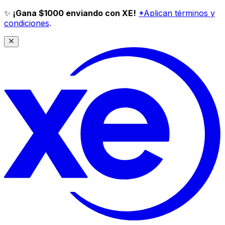
✨
¡Gana $1000 enviando con XE!
*Aplican términos y
condiciones
.