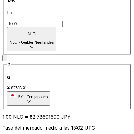
De:
De:
NLG
NLG
-
Guilder Neerlandés
a
a
¥
JPY
-
Yen japonés
1.00
NLG
=
82.78
691690
JPY
Tasa del mercado medio a las 15:02 UTC