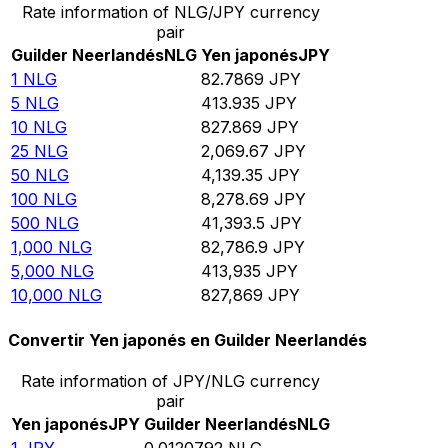
Rate information of NLG/JPY currency
pair
Guilder Neerlandés
NLG
Yen japonés
JPY
1
NLG
82.7869
JPY
5
NLG
413.935
JPY
10
NLG
827.869
JPY
25
NLG
2,069.67
JPY
50
NLG
4,139.35
JPY
100
NLG
8,278.69
JPY
500
NLG
41,393.5
JPY
1,000
NLG
82,786.9
JPY
5,000
NLG
413,935
JPY
10,000
NLG
827,869
JPY
Convertir Yen japonés en Guilder Neerlandés
Rate information of JPY/NLG currency
pair
Yen japonés
JPY
Guilder Neerlandés
NLG
1
JPY
0.0120792
NLG