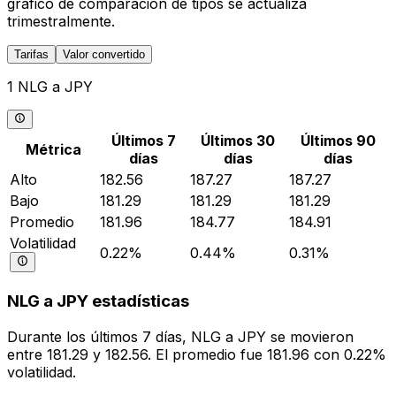
gráfico de comparación de tipos se actualiza
trimestralmente.
Tarifas
Valor convertido
1 NLG a JPY
Últimos 7
Últimos 30
Últimos 90
Métrica
días
días
días
Alto
182.56
187.27
187.27
Bajo
181.29
181.29
181.29
Promedio
181.96
184.77
184.91
Volatilidad
0.22%
0.44%
0.31%
NLG a JPY estadísticas
Durante los últimos 7 días, NLG a JPY se movieron
entre 181.29 y 182.56. El promedio fue 181.96 con 0.22%
volatilidad.