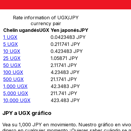
Convertir Chelín ugandés en Yen japonés
Rate information of UGX/JPY
currency pair
Chelín ugandés
UGX
Yen japonés
JPY
1
UGX
0.0423483
JPY
5
UGX
0.211741
JPY
10
UGX
0.423483
JPY
25
UGX
1.05871
JPY
50
UGX
2.11741
JPY
100
UGX
4.23483
JPY
500
UGX
21.1741
JPY
1,000
UGX
42.3483
JPY
5,000
UGX
211.741
JPY
10,000
UGX
423.483
JPY
JPY a UGX gráfico
Vea su 1,000 JPY en movimiento. Nuestro gráfico en viv
dinero en cualquier momento.¿Quieres saber cuándo se mue