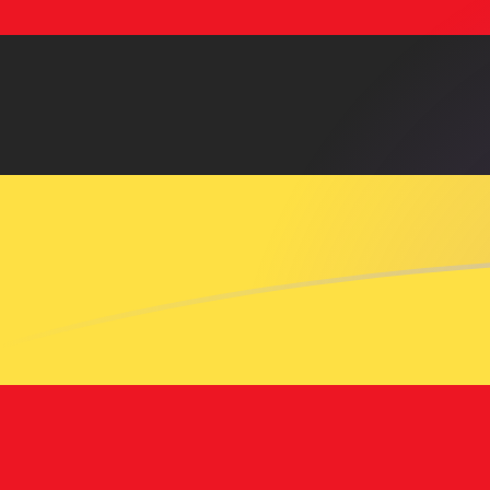
JPY a UGX tipos de cambio hoy
Convertir Yen japonés en Chelín ugandés
Rate information of JPY/UGX
currency pair
Yen japonés
JPY
Chelín ugandés
UGX
1
JPY
23.6137
UGX
5
JPY
118.069
UGX
10
JPY
236.137
UGX
25
JPY
590.343
UGX
50
JPY
1,180.69
UGX
100
JPY
2,361.37
UGX
500
JPY
11,806.9
UGX
1,000
JPY
23,613.7
UGX
5,000
JPY
118,069
UGX
10,000
JPY
236,137
UGX