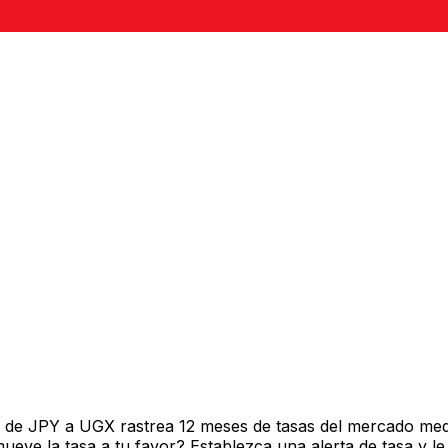
o de JPY a UGX rastrea 12 meses de tasas del mercado med
ve la tasa a tu favor? Establezca una alerta de tasa y le