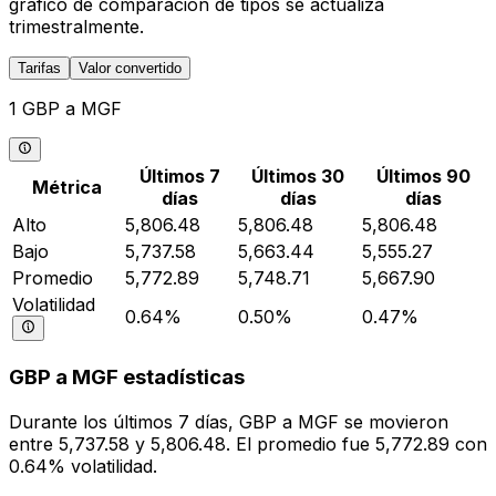
gráfico de comparación de tipos se actualiza
trimestralmente.
Tarifas
Valor convertido
1 GBP a MGF
Últimos 7
Últimos 30
Últimos 90
Métrica
días
días
días
Alto
5,806.48
5,806.48
5,806.48
Bajo
5,737.58
5,663.44
5,555.27
Promedio
5,772.89
5,748.71
5,667.90
Volatilidad
0.64%
0.50%
0.47%
GBP a MGF estadísticas
Durante los últimos 7 días, GBP a MGF se movieron
entre 5,737.58 y 5,806.48. El promedio fue 5,772.89 con
0.64% volatilidad.