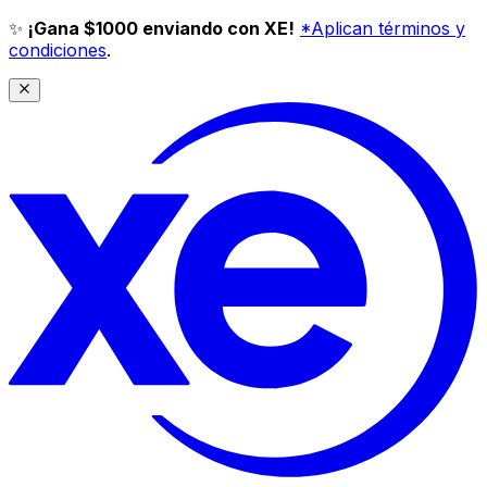
✨
¡Gana $1000 enviando con XE!
*Aplican términos y
condiciones
.