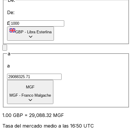
De:
De:
£
GBP
-
Libra Esterlina
a
a
MGF
MGF
-
Franco Malgache
1.00
GBP
=
29,088.32
MGF
Tasa del mercado medio a las 16:50 UTC