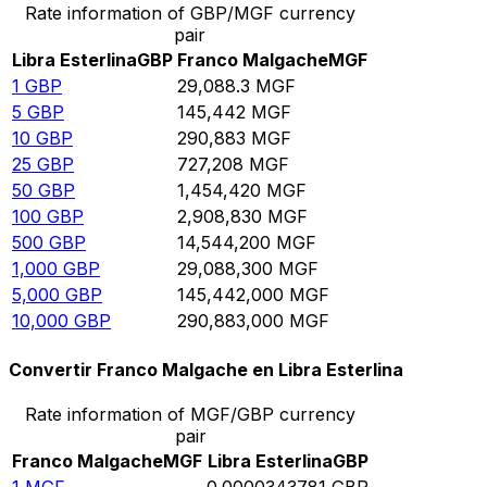
Rate information of GBP/MGF currency
pair
Libra Esterlina
GBP
Franco Malgache
MGF
1
GBP
29,088.3
MGF
5
GBP
145,442
MGF
10
GBP
290,883
MGF
25
GBP
727,208
MGF
50
GBP
1,454,420
MGF
100
GBP
2,908,830
MGF
500
GBP
14,544,200
MGF
1,000
GBP
29,088,300
MGF
5,000
GBP
145,442,000
MGF
10,000
GBP
290,883,000
MGF
Convertir Franco Malgache en Libra Esterlina
Rate information of MGF/GBP currency
pair
Franco Malgache
MGF
Libra Esterlina
GBP
1
MGF
0.0000343781
GBP