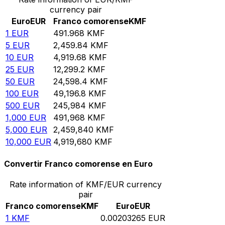
currency pair
Euro
EUR
Franco comorense
KMF
1
EUR
491.968
KMF
5
EUR
2,459.84
KMF
10
EUR
4,919.68
KMF
25
EUR
12,299.2
KMF
50
EUR
24,598.4
KMF
100
EUR
49,196.8
KMF
500
EUR
245,984
KMF
1,000
EUR
491,968
KMF
5,000
EUR
2,459,840
KMF
10,000
EUR
4,919,680
KMF
Convertir Franco comorense en Euro
Rate information of KMF/EUR currency
pair
Franco comorense
KMF
Euro
EUR
1
KMF
0.00203265
EUR