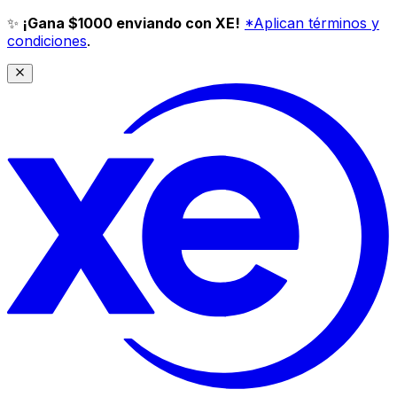
✨
¡Gana $1000 enviando con XE!
*Aplican términos y
condiciones
.