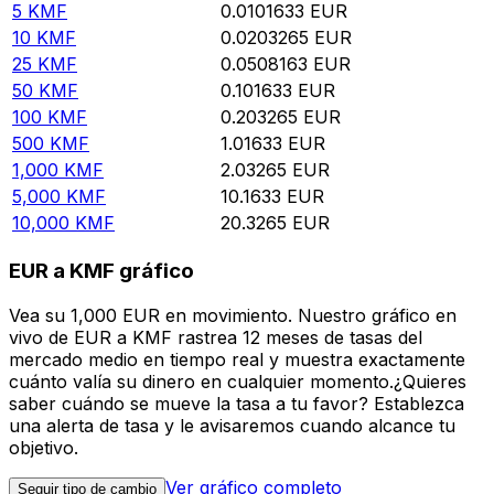
5
KMF
0.0101633
EUR
10
KMF
0.0203265
EUR
25
KMF
0.0508163
EUR
50
KMF
0.101633
EUR
100
KMF
0.203265
EUR
500
KMF
1.01633
EUR
1,000
KMF
2.03265
EUR
5,000
KMF
10.1633
EUR
10,000
KMF
20.3265
EUR
EUR a KMF gráfico
Vea su 1,000 EUR en movimiento. Nuestro gráfico en
vivo de EUR a KMF rastrea 12 meses de tasas del
mercado medio en tiempo real y muestra exactamente
cuánto valía su dinero en cualquier momento.¿Quieres
saber cuándo se mueve la tasa a tu favor? Establezca
una alerta de tasa y le avisaremos cuando alcance tu
objetivo.
Ver gráfico completo
Seguir tipo de cambio