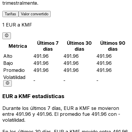
trimestralmente.
Tarifas
Valor convertido
1 EUR a KMF
Últimos 7
Últimos 30
Últimos 90
Métrica
días
días
días
Alto
491.96
491.96
491.96
Bajo
491.96
491.96
491.96
Promedio
491.96
491.96
491.96
Volatilidad
-
-
-
EUR a KMF estadísticas
Durante los últimos 7 días, EUR a KMF se movieron
entre 491.96 y 491.96. El promedio fue 491.96 con -
volatilidad.
En los últimos 30 días, EUR a KMF movido entre 491.96