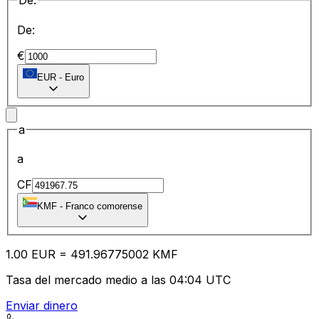
De:
De:
€
EUR
-
Euro
a
a
CF
KMF
-
Franco comorense
1.00
EUR
=
491.96
775002
KMF
Tasa del mercado medio a las 04:04 UTC
Enviar dinero