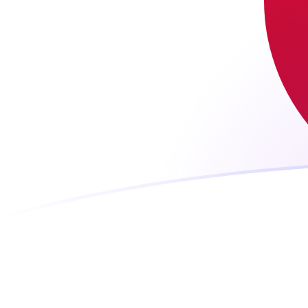
CVE a JPY tipos de cambio hoy
Convertir Escudo caboverdiano en Yen japonés
Rate information of CVE/JPY currency pair
Escudo caboverdiano
CVE
Yen japonés
JPY
1
CVE
1.65463
JPY
5
CVE
8.27313
JPY
10
CVE
16.5463
JPY
25
CVE
41.3657
JPY
50
CVE
82.7313
JPY
100
CVE
165.463
JPY
500
CVE
827.313
JPY
1,000
CVE
1,654.63
JPY
5,000
CVE
8,273.13
JPY
10,000
CVE
16,546.3
JPY
Convertir Yen japonés en Escudo caboverdiano