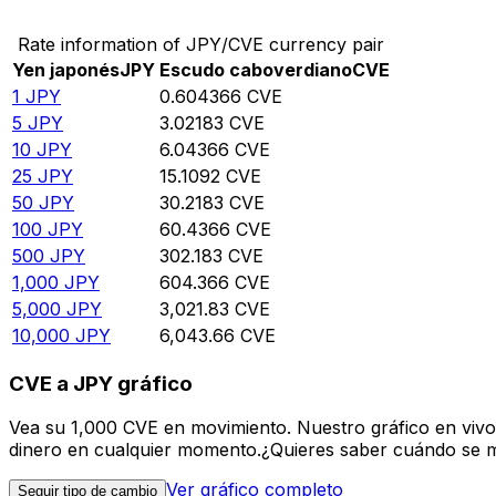
Rate information of JPY/CVE currency pair
Yen japonés
JPY
Escudo caboverdiano
CVE
1
JPY
0.604366
CVE
5
JPY
3.02183
CVE
10
JPY
6.04366
CVE
25
JPY
15.1092
CVE
50
JPY
30.2183
CVE
100
JPY
60.4366
CVE
500
JPY
302.183
CVE
1,000
JPY
604.366
CVE
5,000
JPY
3,021.83
CVE
10,000
JPY
6,043.66
CVE
CVE a JPY gráfico
Vea su 1,000 CVE en movimiento. Nuestro gráfico en vivo
dinero en cualquier momento.¿Quieres saber cuándo se mue
Ver gráfico completo
Seguir tipo de cambio