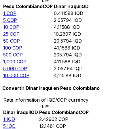
Peso Colombiano
COP
Dinar iraquí
IQD
1
COP
0.411588
IQD
5
COP
2.05794
IQD
10
COP
4.11588
IQD
25
COP
10.2897
IQD
50
COP
20.5794
IQD
100
COP
41.1588
IQD
500
COP
205.794
IQD
1,000
COP
411.588
IQD
5,000
COP
2,057.94
IQD
10,000
COP
4,115.88
IQD
Convertir Dinar iraquí en Peso Colombiano
Rate information of IQD/COP currency
pair
Dinar iraquí
IQD
Peso Colombiano
COP
1
IQD
2.42962
COP
5
IQD
12.1481
COP