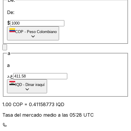
De:
De:
$
COP
-
Peso Colombiano
a
a
ع.د
IQD
-
Dinar iraquí
1.00
COP
=
0.41
158773
IQD
Tasa del mercado medio a las 05:28 UTC