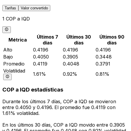
Tarifas
Valor convertido
1 COP a IQD
Últimos 7
Últimos 30
Últimos 90
Métrica
días
días
días
Alto
0.4196
0.4196
0.4196
Bajo
0.4050
0.3905
0.3448
Promedio
0.4119
0.4048
0.3791
Volatilidad
1.61%
0.92%
0.81%
COP a IQD estadísticas
Durante los últimos 7 días, COP a IQD se movieron
entre 0.4050 y 0.4196. El promedio fue 0.4119 con
1.61% volatilidad.
En los últimos 30 días, COP a IQD movido entre 0.3905
y 0.4196. El promedio fue 0.4048 con 0.92% volatilidad.