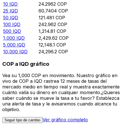
10
IQD
24.2962
COP
25
IQD
60.7404
COP
50
IQD
121.481
COP
100
IQD
242.962
COP
500
IQD
1,214.81
COP
1,000
IQD
2,429.62
COP
5,000
IQD
12,148.1
COP
10,000
IQD
24,296.2
COP
COP a IQD gráfico
Vea su 1,000 COP en movimiento. Nuestro gráfico en
vivo de COP a IQD rastrea 12 meses de tasas del
mercado medio en tiempo real y muestra exactamente
cuánto valía su dinero en cualquier momento.¿Quieres
saber cuándo se mueve la tasa a tu favor? Establezca
una alerta de tasa y le avisaremos cuando alcance tu
objetivo.
Ver gráfico completo
Seguir tipo de cambio