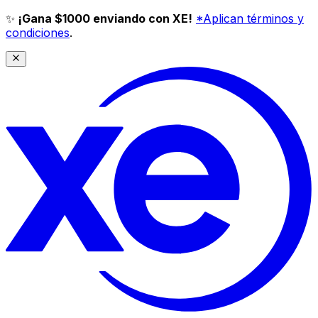
✨
¡Gana $1000 enviando con XE!
*Aplican términos y
condiciones
.