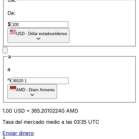
De:
De:
$
USD
-
Dólar estadounidense
a
a
֏
AMD
-
Dram Armenio
1.00
USD
=
365.20
102240
AMD
Tasa del mercado medio a las 03:35 UTC
Enviar dinero