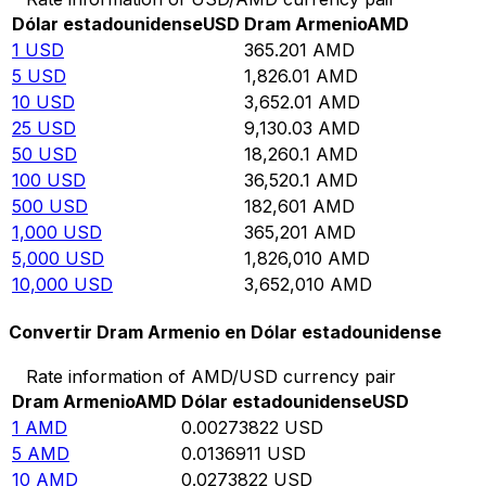
Dólar estadounidense
USD
Dram Armenio
AMD
1
USD
365.201
AMD
5
USD
1,826.01
AMD
10
USD
3,652.01
AMD
25
USD
9,130.03
AMD
50
USD
18,260.1
AMD
100
USD
36,520.1
AMD
500
USD
182,601
AMD
1,000
USD
365,201
AMD
5,000
USD
1,826,010
AMD
10,000
USD
3,652,010
AMD
Convertir Dram Armenio en Dólar estadounidense
Rate information of AMD/USD currency pair
Dram Armenio
AMD
Dólar estadounidense
USD
1
AMD
0.00273822
USD
5
AMD
0.0136911
USD
10
AMD
0.0273822
USD