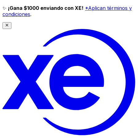
✨
¡Gana $1000 enviando con XE!
*Aplican términos y
condiciones
.