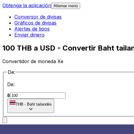
Obtenga la aplicación
Alternar menú
Conversor de divisas
Gráficos de divisas
Alertas de tipos
Enviar dinero
100 THB a USD - Convertir Baht tail
Convertidor de moneda Xe
De:
De:
฿
THB
-
Baht tailandés
a