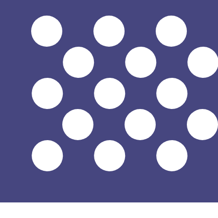
a
$
USD
-
Dólar estadounidense
1.00
THB
=
0.03
019201
USD
Tasa del mercado medio a las 04:57 UTC
Habla con un experto en divisas hoy.
Podemos superar las
Programar una llamada
Usamos la tasa del mercado medio para nuestro converso
¿Sabías que puedes enviar dinero al extranjero con Xe?
Regístrate hoy