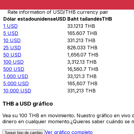
Rate information of USD/THB currency pair
Dólar estadounidense
USD
Baht tailandés
THB
1
USD
33.1213
THB
5
USD
165.607
THB
10
USD
331.213
THB
25
USD
828.033
THB
50
USD
1,656.07
THB
100
USD
3,312.13
THB
500
USD
16,560.7
THB
1,000
USD
33,121.3
THB
5,000
USD
165,607
THB
10,000
USD
331,213
THB
THB a USD gráfico
Vea su 100 THB en movimiento. Nuestro gráfico en vivo 
dinero en cualquier momento.¿Quieres saber cuándo se mue
Ver gráfico completo
Seguir tipo de cambio