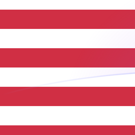
THB a USD tipos de cambio hoy
Convertir Baht tailandés en Dólar estadounidense
Rate information of THB/USD currency pair
Baht tailandés
THB
Dólar estadounidense
USD
1
THB
0.030192
USD
5
THB
0.15096
USD
10
THB
0.30192
USD
25
THB
0.7548
USD
50
THB
1.5096
USD
100
THB
3.0192
USD
500
THB
15.096
USD
1,000
THB
30.192
USD
5,000
THB
150.96
USD
10,000
THB
301.92
USD
Convertir Dólar estadounidense en Baht tailandés