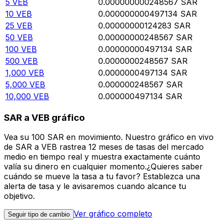
5
VEB
0.000000000248567
SAR
10
VEB
0.000000000497134
SAR
25
VEB
0.00000000124283
SAR
50
VEB
0.00000000248567
SAR
100
VEB
0.00000000497134
SAR
500
VEB
0.0000000248567
SAR
1,000
VEB
0.0000000497134
SAR
5,000
VEB
0.000000248567
SAR
10,000
VEB
0.000000497134
SAR
SAR a VEB gráfico
Vea su 100 SAR en movimiento. Nuestro gráfico en vivo
de SAR a VEB rastrea 12 meses de tasas del mercado
medio en tiempo real y muestra exactamente cuánto
valía su dinero en cualquier momento.¿Quieres saber
cuándo se mueve la tasa a tu favor? Establezca una
alerta de tasa y le avisaremos cuando alcance tu
objetivo.
Ver gráfico completo
Seguir tipo de cambio