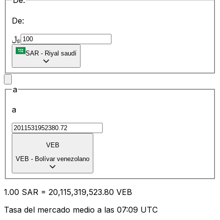
De:
De:
﷼
SAR
-
Riyal saudí
a
a
VEB
VEB
-
Bolívar venezolano
1.00
SAR
=
20,115,319,523.80
VEB
Tasa del mercado medio a las 07:09 UTC