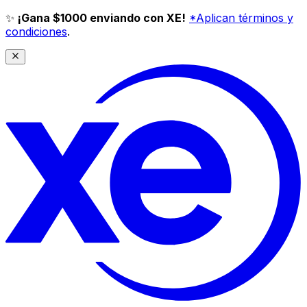
✨
¡Gana $1000 enviando con XE!
*Aplican términos y
condiciones
.