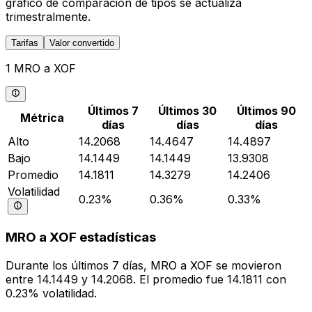
gráfico de comparación de tipos se actualiza
trimestralmente.
Tarifas
Valor convertido
1 MRO a XOF
Últimos 7
Últimos 30
Últimos 90
Métrica
días
días
días
Alto
14.2068
14.4647
14.4897
Bajo
14.1449
14.1449
13.9308
Promedio
14.1811
14.3279
14.2406
Volatilidad
0.23%
0.36%
0.33%
MRO a XOF estadísticas
Durante los últimos 7 días, MRO a XOF se movieron
entre 14.1449 y 14.2068. El promedio fue 14.1811 con
0.23% volatilidad.