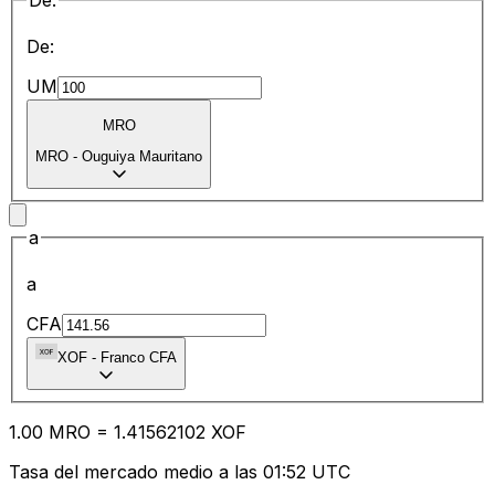
De:
De:
UM
MRO
MRO
-
Ouguiya Mauritano
a
a
CFA
XOF
-
Franco CFA
1.00
MRO
=
1.41
562102
XOF
Tasa del mercado medio a las 01:52 UTC