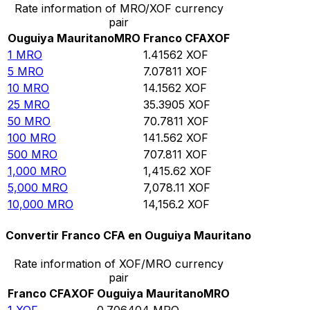
Rate information of MRO/XOF currency
pair
Ouguiya Mauritano
MRO
Franco CFA
XOF
1
MRO
1.41562
XOF
5
MRO
7.07811
XOF
10
MRO
14.1562
XOF
25
MRO
35.3905
XOF
50
MRO
70.7811
XOF
100
MRO
141.562
XOF
500
MRO
707.811
XOF
1,000
MRO
1,415.62
XOF
5,000
MRO
7,078.11
XOF
10,000
MRO
14,156.2
XOF
Convertir Franco CFA en Ouguiya Mauritano
Rate information of XOF/MRO currency
pair
Franco CFA
XOF
Ouguiya Mauritano
MRO
1
XOF
0.706404
MRO