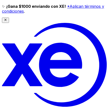
✨
¡Gana $1000 enviando con XE!
*Aplican términos y
condiciones
.