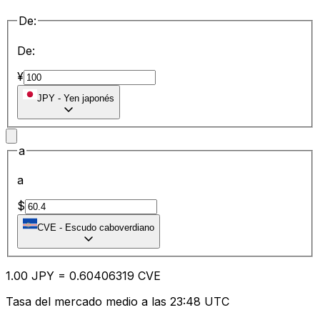
De:
De:
¥
JPY
-
Yen japonés
a
a
$
CVE
-
Escudo caboverdiano
1.00
JPY
=
0.60
406319
CVE
Tasa del mercado medio a las 23:48 UTC