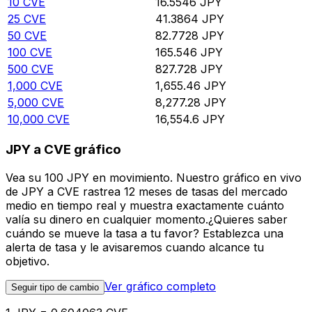
10
CVE
16.5546
JPY
25
CVE
41.3864
JPY
50
CVE
82.7728
JPY
100
CVE
165.546
JPY
500
CVE
827.728
JPY
1,000
CVE
1,655.46
JPY
5,000
CVE
8,277.28
JPY
10,000
CVE
16,554.6
JPY
JPY a CVE gráfico
Vea su 100 JPY en movimiento. Nuestro gráfico en vivo
de JPY a CVE rastrea 12 meses de tasas del mercado
medio en tiempo real y muestra exactamente cuánto
valía su dinero en cualquier momento.¿Quieres saber
cuándo se mueve la tasa a tu favor? Establezca una
alerta de tasa y le avisaremos cuando alcance tu
objetivo.
Ver gráfico completo
Seguir tipo de cambio