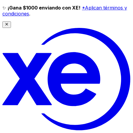
✨
¡Gana $1000 enviando con XE!
*Aplican términos y
condiciones
.