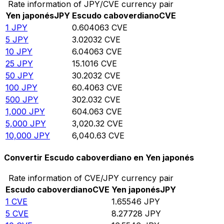
Rate information of JPY/CVE currency pair
Yen japonés
JPY
Escudo caboverdiano
CVE
1
JPY
0.604063
CVE
5
JPY
3.02032
CVE
10
JPY
6.04063
CVE
25
JPY
15.1016
CVE
50
JPY
30.2032
CVE
100
JPY
60.4063
CVE
500
JPY
302.032
CVE
1,000
JPY
604.063
CVE
5,000
JPY
3,020.32
CVE
10,000
JPY
6,040.63
CVE
Convertir Escudo caboverdiano en Yen japonés
Rate information of CVE/JPY currency pair
Escudo caboverdiano
CVE
Yen japonés
JPY
1
CVE
1.65546
JPY
5
CVE
8.27728
JPY