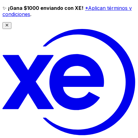
✨
¡Gana $1000 enviando con XE!
*Aplican términos y
condiciones
.