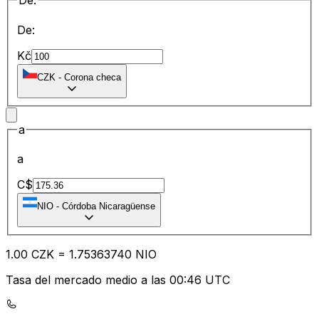
De:
De:
Kč
CZK
-
Corona checa
a
a
C$
NIO
-
Córdoba Nicaragüense
1.00
CZK
=
1.75
363740
NIO
Tasa del mercado medio a las 00:46 UTC