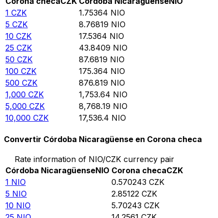
Corona checa
CZK
Córdoba Nicaragüense
NIO
1
CZK
1.75364
NIO
5
CZK
8.76819
NIO
10
CZK
17.5364
NIO
25
CZK
43.8409
NIO
50
CZK
87.6819
NIO
100
CZK
175.364
NIO
500
CZK
876.819
NIO
1,000
CZK
1,753.64
NIO
5,000
CZK
8,768.19
NIO
10,000
CZK
17,536.4
NIO
Convertir Córdoba Nicaragüense en Corona checa
Rate information of NIO/CZK currency pair
Córdoba Nicaragüense
NIO
Corona checa
CZK
1
NIO
0.570243
CZK
5
NIO
2.85122
CZK
10
NIO
5.70243
CZK
25
NIO
14.2561
CZK