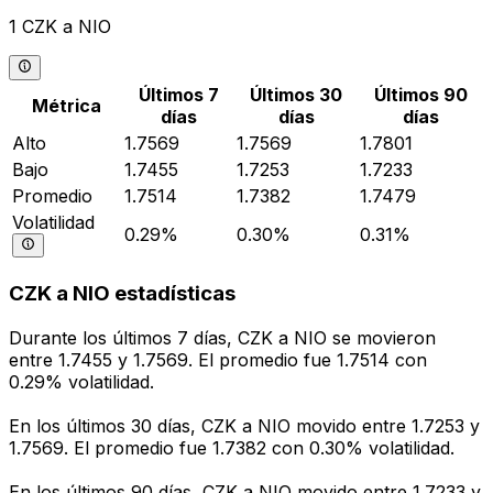
1 CZK a NIO
Últimos 7
Últimos 30
Últimos 90
Métrica
días
días
días
Alto
1.7569
1.7569
1.7801
Bajo
1.7455
1.7253
1.7233
Promedio
1.7514
1.7382
1.7479
Volatilidad
0.29%
0.30%
0.31%
CZK a NIO estadísticas
Durante los últimos 7 días, CZK a NIO se movieron
entre 1.7455 y 1.7569. El promedio fue 1.7514 con
0.29% volatilidad.
En los últimos 30 días, CZK a NIO movido entre 1.7253 y
1.7569. El promedio fue 1.7382 con 0.30% volatilidad.
En los últimos 90 días, CZK a NIO movido entre 1.7233 y