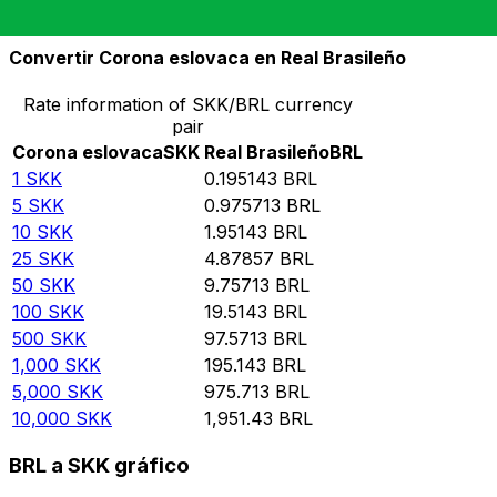
10,000
BRL
51,244.6
SKK
Convertir Corona eslovaca en Real Brasileño
Rate information of SKK/BRL currency
pair
Corona eslovaca
SKK
Real Brasileño
BRL
1
SKK
0.195143
BRL
5
SKK
0.975713
BRL
10
SKK
1.95143
BRL
25
SKK
4.87857
BRL
50
SKK
9.75713
BRL
100
SKK
19.5143
BRL
500
SKK
97.5713
BRL
1,000
SKK
195.143
BRL
5,000
SKK
975.713
BRL
10,000
SKK
1,951.43
BRL
BRL a SKK gráfico