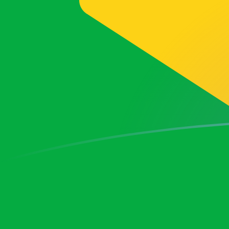
BRL a SKK tipos de cambio hoy
Convertir Real Brasileño en Corona eslovaca
Rate information of BRL/SKK currency
pair
Real Brasileño
BRL
Corona eslovaca
SKK
1
BRL
5.12446
SKK
5
BRL
25.6223
SKK
10
BRL
51.2446
SKK
25
BRL
128.111
SKK
50
BRL
256.223
SKK
100
BRL
512.446
SKK
500
BRL
2,562.23
SKK
1,000
BRL
5,124.46
SKK
5,000
BRL
25,622.3
SKK