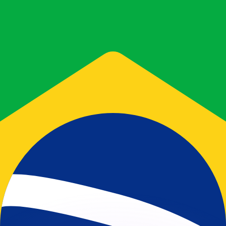
 tasas de los competidores.
r. Esto solo tiene fines informativos. No recibirás esta t