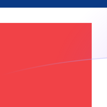
USD a NOK tipos de cambio hoy
Convertir Dólar estadounidense en Corona Noruega
Rate information of USD/NOK currency pair
Dólar estadounidense
USD
Corona Noruega
NOK
1
USD
9.50719
NOK
5
USD
47.5359
NOK
10
USD
95.0719
NOK
25
USD
237.68
NOK
50
USD
475.359
NOK
100
USD
950.719
NOK
500
USD
4,753.59
NOK
1,000
USD
9,507.19
NOK
5,000
USD
47,535.9
NOK
10,000
USD
95,071.9
NOK