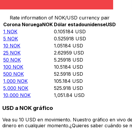
Convertir Corona Noruega en Dólar estadounidense
Rate information of NOK/USD currency pair
Corona Noruega
NOK
Dólar estadounidense
USD
1
NOK
0.105184
USD
5
NOK
0.525918
USD
10
NOK
1.05184
USD
25
NOK
2.62959
USD
50
NOK
5.25918
USD
100
NOK
10.5184
USD
500
NOK
52.5918
USD
1,000
NOK
105.184
USD
5,000
NOK
525.918
USD
10,000
NOK
1,051.84
USD
USD a NOK gráfico
Vea su 10 USD en movimiento. Nuestro gráfico en vivo d
dinero en cualquier momento.¿Quieres saber cuándo se mue