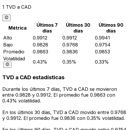
1 TVD a CAD
Últimos 7
Últimos 30
Últimos 90
Métrica
días
días
días
Alto
0.9912
0.9912
0.9941
Bajo
0.9828
0.9768
0.9754
Promedio
0.9863
0.9836
0.9853
Volatilidad
0.43%
0.35%
0.33%
TVD a CAD estadísticas
Durante los últimos 7 días, TVD a CAD se movieron
entre 0.9828 y 0.9912. El promedio fue 0.9863 con
0.43% volatilidad.
En los últimos 30 días, TVD a CAD movido entre 0.9768
y 0.9912. El promedio fue 0.9836 con 0.35% volatilidad.
En los últimos 90 días, TVD a CAD movido entre 0.9754