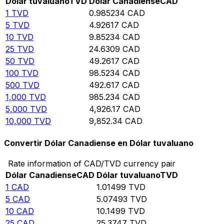
Dólar tuvaluano
TVD
Dólar Canadiense
CAD
1
TVD
0.985234
CAD
5
TVD
4.92617
CAD
10
TVD
9.85234
CAD
25
TVD
24.6309
CAD
50
TVD
49.2617
CAD
100
TVD
98.5234
CAD
500
TVD
492.617
CAD
1,000
TVD
985.234
CAD
5,000
TVD
4,926.17
CAD
10,000
TVD
9,852.34
CAD
Convertir Dólar Canadiense en Dólar tuvaluano
Rate information of CAD/TVD currency pair
Dólar Canadiense
CAD
Dólar tuvaluano
TVD
1
CAD
1.01499
TVD
5
CAD
5.07493
TVD
10
CAD
10.1499
TVD
25
CAD
25.3747
TVD