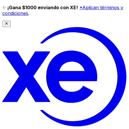
✨
¡Gana $1000 enviando con XE!
*Aplican términos y
condiciones
.