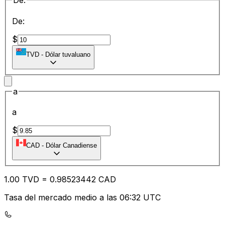
De:
De:
$
TVD
-
Dólar tuvaluano
a
a
$
CAD
-
Dólar Canadiense
1.00
TVD
=
0.98
523442
CAD
Tasa del mercado medio a las 06:32 UTC