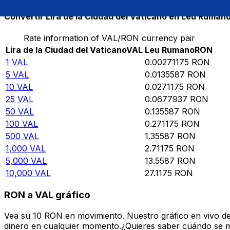
Convertir Lira de la Ciudad del Vaticano en Leu Ruman
Rate information of VAL/RON currency pair
Lira de la Ciudad del Vaticano
VAL
Leu Rumano
RON
1
VAL
0.00271175
RON
5
VAL
0.0135587
RON
10
VAL
0.0271175
RON
25
VAL
0.0677937
RON
50
VAL
0.135587
RON
100
VAL
0.271175
RON
500
VAL
1.35587
RON
1,000
VAL
2.71175
RON
5,000
VAL
13.5587
RON
10,000
VAL
27.1175
RON
RON a VAL gráfico
Vea su 10 RON en movimiento. Nuestro gráfico en vivo d
dinero en cualquier momento.¿Quieres saber cuándo se mue