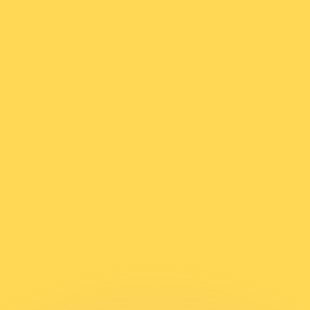
 tasas de los competidores.
r. Esto solo tiene fines informativos. No recibirás esta t