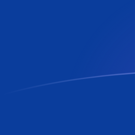
RON a VAL tipos de cambio hoy
Convertir Leu Rumano en Lira de la Ciudad del Vatican
Rate information of RON/VAL currency pair
Leu Rumano
RON
Lira de la Ciudad del Vaticano
VAL
1
RON
368.766
VAL
5
RON
1,843.83
VAL
10
RON
3,687.66
VAL
25
RON
9,219.14
VAL
50
RON
18,438.3
VAL
100
RON
36,876.6
VAL
500
RON
184,383
VAL
1,000
RON
368,766
VAL
5,000
RON
1,843,830
VAL
10,000
RON
3,687,660
VAL