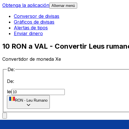
Obtenga la aplicación
Alternar menú
Conversor de divisas
Gráficos de divisas
Alertas de tipos
Enviar dinero
10 RON a VAL - Convertir Leus rumano
Convertidor de moneda Xe
De:
De:
lei
RON
-
Leu Rumano
a