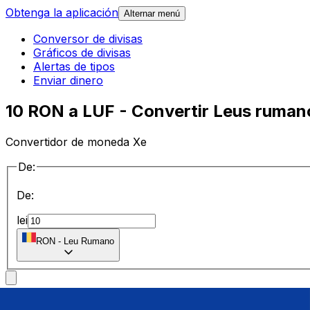
Obtenga la aplicación
Alternar menú
Conversor de divisas
Gráficos de divisas
Alertas de tipos
Enviar dinero
10 RON a LUF - Convertir Leus ruma
Convertidor de moneda Xe
De:
De:
lei
RON
-
Leu Rumano
a