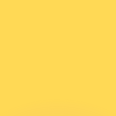
 tasas de los competidores.
r. Esto solo tiene fines informativos. No recibirás esta t