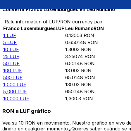
Convertir Franco Luxemburgués en Leu Rumano
Rate information of LUF/RON currency pair
Franco Luxemburgués
LUF
Leu Rumano
RON
1
LUF
0.13003
RON
5
LUF
0.650148
RON
10
LUF
1.3003
RON
25
LUF
3.25074
RON
50
LUF
6.50148
RON
100
LUF
13.003
RON
500
LUF
65.0148
RON
1,000
LUF
130.03
RON
5,000
LUF
650.148
RON
10,000
LUF
1,300.3
RON
RON a LUF gráfico
Vea su 10 RON en movimiento. Nuestro gráfico en vivo d
dinero en cualquier momento.¿Quieres saber cuándo se mue