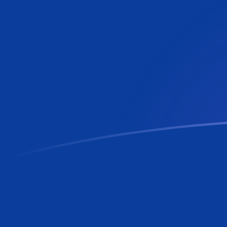
RON a LUF tipos de cambio hoy
Convertir Leu Rumano en Franco Luxemburgués
Rate information of RON/LUF currency pair
Leu Rumano
RON
Franco Luxemburgués
LUF
1
RON
7.69056
LUF
5
RON
38.4528
LUF
10
RON
76.9056
LUF
25
RON
192.264
LUF
50
RON
384.528
LUF
100
RON
769.056
LUF
500
RON
3,845.28
LUF
1,000
RON
7,690.56
LUF
5,000
RON
38,452.8
LUF
10,000
RON
76,905.6
LUF