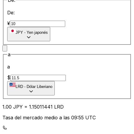
De:
De:
¥
JPY
-
Yen japonés
a
a
$
LRD
-
Dólar Liberiano
1.00
JPY
=
1.15
011441
LRD
Tasa del mercado medio a las 09:55 UTC