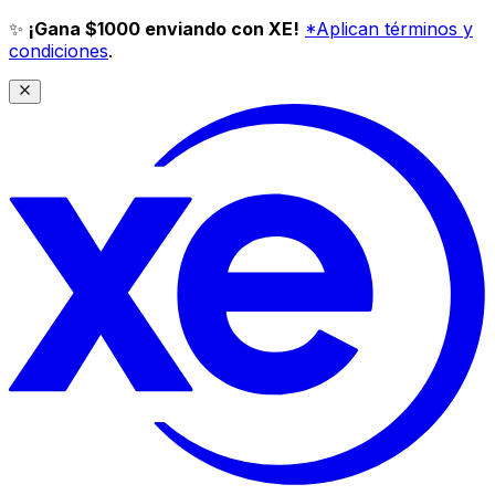
✨
¡Gana $1000 enviando con XE!
*Aplican términos y
condiciones
.