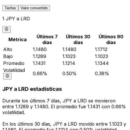
Tarifas
Valor convertido
1 JPY a LRD
Últimos 7
Últimos 30
Últimos 90
Métrica
días
días
días
Alto
1.1480
1.1480
1.1712
Bajo
1.1289
1.1023
1.1023
Promedio
1.1431
1.1214
1.1344
Volatilidad
0.66%
0.50%
0.38%
JPY a LRD estadísticas
Durante los últimos 7 días, JPY a LRD se movieron
entre 1.1289 y 1.1480. El promedio fue 1.1431 con 0.66%
volatilidad.
En los últimos 30 días, JPY a LRD movido entre 1.1023 y
1.1480. El promedio fue 1.1214 con 0.50% volatilidad.