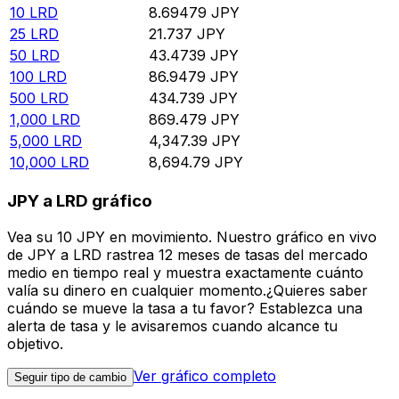
10
LRD
8.69479
JPY
25
LRD
21.737
JPY
50
LRD
43.4739
JPY
100
LRD
86.9479
JPY
500
LRD
434.739
JPY
1,000
LRD
869.479
JPY
5,000
LRD
4,347.39
JPY
10,000
LRD
8,694.79
JPY
JPY a LRD gráfico
Vea su 10 JPY en movimiento. Nuestro gráfico en vivo
de JPY a LRD rastrea 12 meses de tasas del mercado
medio en tiempo real y muestra exactamente cuánto
valía su dinero en cualquier momento.¿Quieres saber
cuándo se mueve la tasa a tu favor? Establezca una
alerta de tasa y le avisaremos cuando alcance tu
objetivo.
Ver gráfico completo
Seguir tipo de cambio