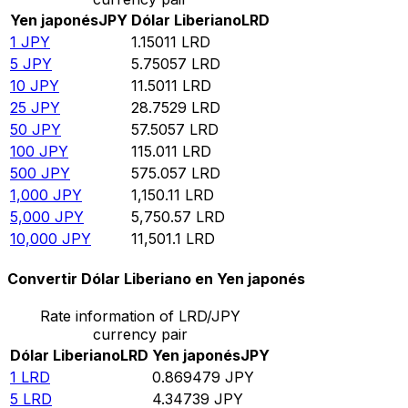
Yen japonés
JPY
Dólar Liberiano
LRD
1
JPY
1.15011
LRD
5
JPY
5.75057
LRD
10
JPY
11.5011
LRD
25
JPY
28.7529
LRD
50
JPY
57.5057
LRD
100
JPY
115.011
LRD
500
JPY
575.057
LRD
1,000
JPY
1,150.11
LRD
5,000
JPY
5,750.57
LRD
10,000
JPY
11,501.1
LRD
Convertir Dólar Liberiano en Yen japonés
Rate information of LRD/JPY
currency pair
Dólar Liberiano
LRD
Yen japonés
JPY
1
LRD
0.869479
JPY
5
LRD
4.34739
JPY