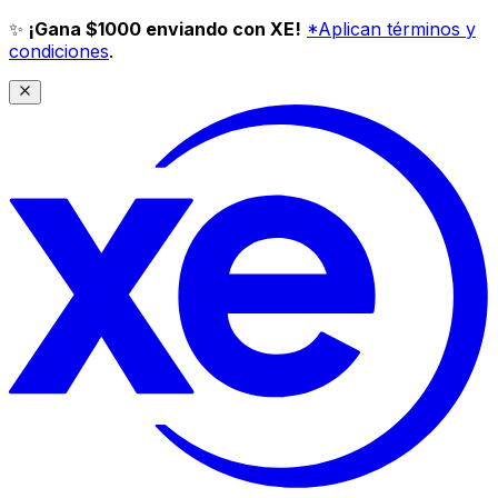
✨
¡Gana $1000 enviando con XE!
*Aplican términos y
condiciones
.