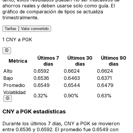
ahorros reales y deben usarse solo como guía. El
gráfico de comparación de tipos se actualiza
trimestralmente.
Tarifas
Valor convertido
1 CNY a PGK
Últimos 7
Últimos 30
Últimos 90
Métrica
días
días
días
Alto
0.6592
0.6624
0.6624
Bajo
0.6536
0.6463
0.6371
Promedio
0.6549
0.6544
0.6479
Volatilidad
0.32%
0.90%
0.63%
CNY a PGK estadísticas
Durante los últimos 7 días, CNY a PGK se movieron
entre 0.6536 y 0.6592. El promedio fue 0.6549 con