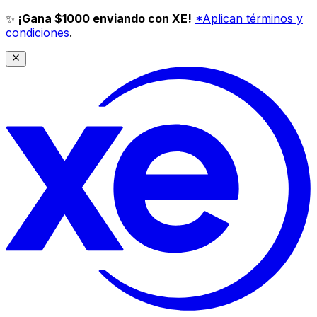
✨
¡Gana $1000 enviando con XE!
*Aplican términos y
condiciones
.