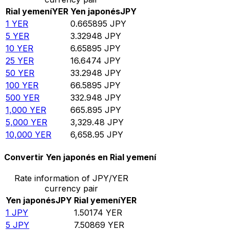
Rial yemení
YER
Yen japonés
JPY
1
YER
0.665895
JPY
5
YER
3.32948
JPY
10
YER
6.65895
JPY
25
YER
16.6474
JPY
50
YER
33.2948
JPY
100
YER
66.5895
JPY
500
YER
332.948
JPY
1,000
YER
665.895
JPY
5,000
YER
3,329.48
JPY
10,000
YER
6,658.95
JPY
Convertir Yen japonés en Rial yemení
Rate information of JPY/YER
currency pair
Yen japonés
JPY
Rial yemení
YER
1
JPY
1.50174
YER
5
JPY
7.50869
YER