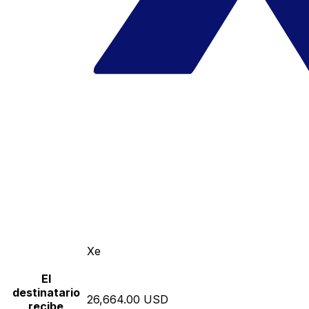
Xe
El
destinatario
26,664.00 USD
recibe