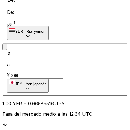
De:
De:
﷼
YER
-
Rial yemení
a
a
¥
JPY
-
Yen japonés
1.00
YER
=
0.66
589516
JPY
Tasa del mercado medio a las 12:34 UTC