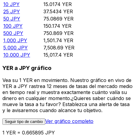
10
JPY
15.0174
YER
25
JPY
37.5434
YER
50
JPY
75.0869
YER
100
JPY
150.174
YER
500
JPY
750.869
YER
1,000
JPY
1,501.74
YER
5,000
JPY
7,508.69
YER
10,000
JPY
15,017.4
YER
YER a JPY gráfico
Vea su 1 YER en movimiento. Nuestro gráfico en vivo de
YER a JPY rastrea 12 meses de tasas del mercado medio
en tiempo real y muestra exactamente cuánto valía su
dinero en cualquier momento.¿Quieres saber cuándo se
mueve la tasa a tu favor? Establezca una alerta de tasa
y le avisaremos cuando alcance tu objetivo.
Ver gráfico completo
Seguir tipo de cambio
1 YER = 0.665895 JPY