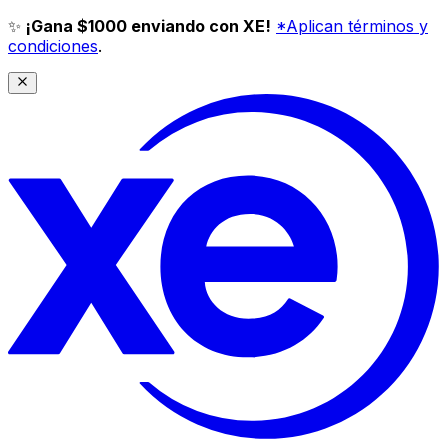
✨
¡Gana $1000 enviando con XE!
*Aplican términos y
condiciones
.