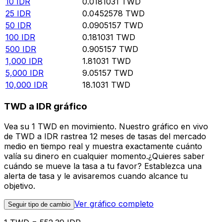
10
IDR
0.0181031
TWD
25
IDR
0.0452578
TWD
50
IDR
0.0905157
TWD
100
IDR
0.181031
TWD
500
IDR
0.905157
TWD
1,000
IDR
1.81031
TWD
5,000
IDR
9.05157
TWD
10,000
IDR
18.1031
TWD
TWD a IDR gráfico
Vea su 1 TWD en movimiento. Nuestro gráfico en vivo
de TWD a IDR rastrea 12 meses de tasas del mercado
medio en tiempo real y muestra exactamente cuánto
valía su dinero en cualquier momento.¿Quieres saber
cuándo se mueve la tasa a tu favor? Establezca una
alerta de tasa y le avisaremos cuando alcance tu
objetivo.
Ver gráfico completo
Seguir tipo de cambio