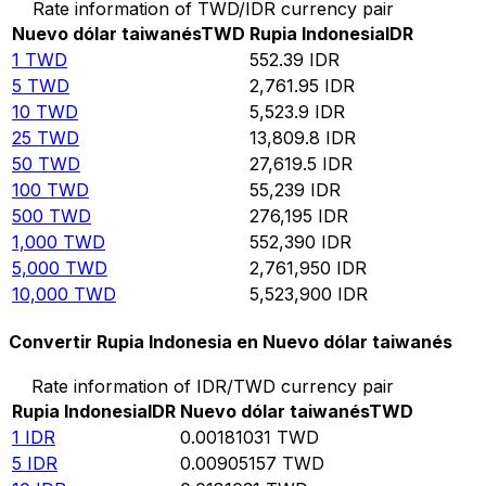
Rate information of TWD/IDR currency pair
Nuevo dólar taiwanés
TWD
Rupia Indonesia
IDR
1
TWD
552.39
IDR
5
TWD
2,761.95
IDR
10
TWD
5,523.9
IDR
25
TWD
13,809.8
IDR
50
TWD
27,619.5
IDR
100
TWD
55,239
IDR
500
TWD
276,195
IDR
1,000
TWD
552,390
IDR
5,000
TWD
2,761,950
IDR
10,000
TWD
5,523,900
IDR
Convertir Rupia Indonesia en Nuevo dólar taiwanés
Rate information of IDR/TWD currency pair
Rupia Indonesia
IDR
Nuevo dólar taiwanés
TWD
1
IDR
0.00181031
TWD
5
IDR
0.00905157
TWD