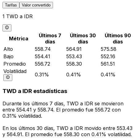
Tarifas
Valor convertido
1 TWD a IDR
Últimos 7
Últimos 30
Últimos 90
Métrica
días
días
días
Alto
558.74
564.91
575.58
Bajo
554.41
553.43
552.16
Promedio
556.72
558.30
561.51
Volatilidad
0.31%
0.41%
0.41%
TWD a IDR estadísticas
Durante los últimos 7 días, TWD a IDR se movieron
entre 554.41 y 558.74. El promedio fue 556.72 con
0.31% volatilidad.
En los últimos 30 días, TWD a IDR movido entre 553.43
y 564.91. El promedio fue 558.30 con 0.41% volatilidad.