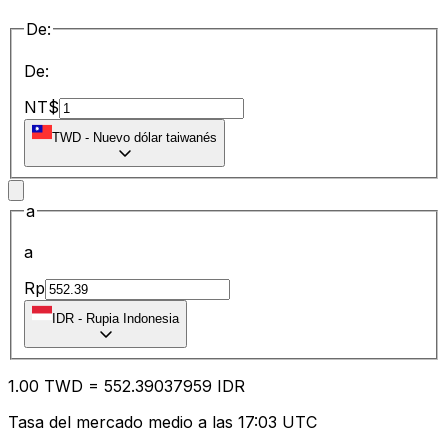
De:
De:
NT$
TWD
-
Nuevo dólar taiwanés
a
a
Rp
IDR
-
Rupia Indonesia
1.00
TWD
=
552.39
037959
IDR
Tasa del mercado medio a las 17:03 UTC