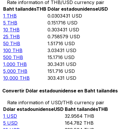
Rate information of THB/USD currency pair
Baht tailandés
THB
Dólar estadounidense
USD
1
THB
0.0303431
USD
5
THB
0.151716
USD
10
THB
0.303431
USD
25
THB
0.758579
USD
50
THB
1.51716
USD
100
THB
3.03431
USD
500
THB
15.1716
USD
1,000
THB
30.3431
USD
5,000
THB
151.716
USD
10,000
THB
303.431
USD
Convertir Dólar estadounidense en Baht tailandés
Rate information of USD/THB currency pair
Dólar estadounidense
USD
Baht tailandés
THB
1
USD
32.9564
THB
5
USD
164.782
THB