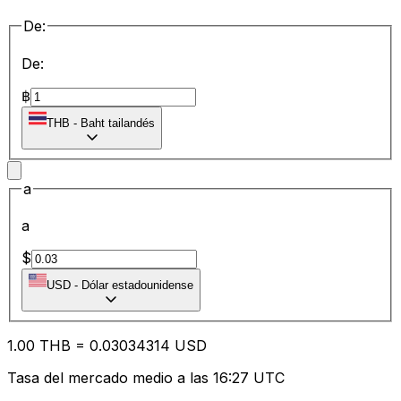
De:
De:
฿
THB
-
Baht tailandés
a
a
$
USD
-
Dólar estadounidense
1.00
THB
=
0.03
034314
USD
Tasa del mercado medio a las 16:27 UTC