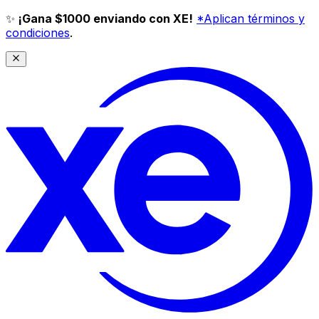
✨
¡Gana $1000 enviando con XE!
*Aplican términos y
condiciones
.