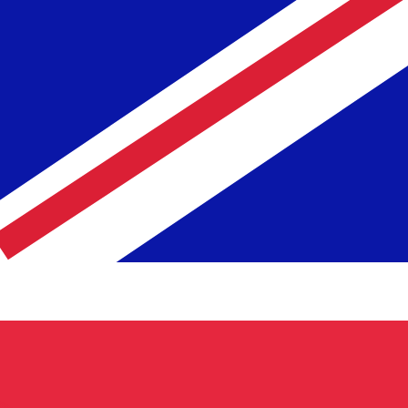
asa cuando envíes dinero.
Consulta las tasas de envío.