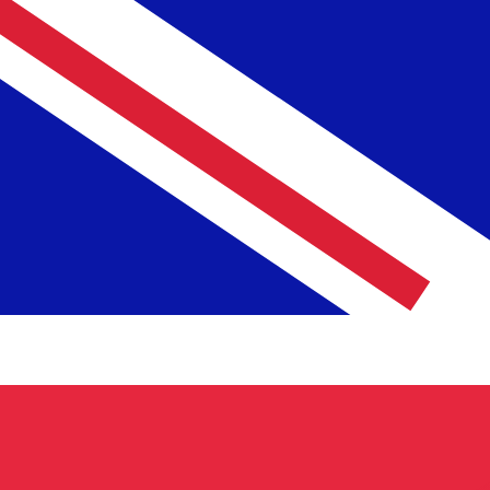
a
£
GBP
-
Libra Esterlina
1.00
RON
=
0.16
294724
GBP
Tasa del mercado medio a las 19:10 UTC
Enviar dinero
Habla con un experto en divisas hoy.
Podemos superar las
Programar una llamada
Usamos la tasa del mercado medio para nuestro converso
¿Sabías que puedes enviar dinero al extranjero con Xe?
Regístrate hoy