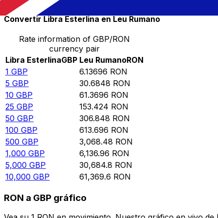
Convertir Libra Esterlina en Leu Rumano
Rate information of GBP/RON
currency pair
Libra Esterlina
GBP
Leu Rumano
RON
1
GBP
6.13696
RON
5
GBP
30.6848
RON
10
GBP
61.3696
RON
25
GBP
153.424
RON
50
GBP
306.848
RON
100
GBP
613.696
RON
500
GBP
3,068.48
RON
1,000
GBP
6,136.96
RON
5,000
GBP
30,684.8
RON
10,000
GBP
61,369.6
RON
RON a GBP gráfico
Vea su 1 RON en movimiento. Nuestro gráfico en vivo de