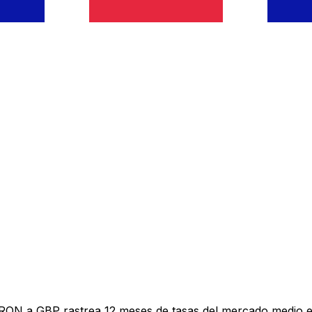
 RON a GBP rastrea 12 meses de tasas del mercado medio e