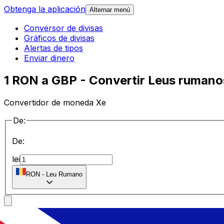
Obtenga la aplicación
Alternar menú
Conversor de divisas
Gráficos de divisas
Alertas de tipos
Enviar dinero
1 RON a GBP - Convertir Leus rumanos
Convertidor de moneda Xe
De:
De:
lei
RON
-
Leu Rumano
a