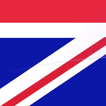
RON a GBP tipos de cambio hoy
Convertir Leu Rumano en Libra Esterlina
Rate information of RON/GBP
currency pair
Leu Rumano
RON
Libra Esterlina
GBP
1
RON
0.162947
GBP
5
RON
0.814736
GBP
10
RON
1.62947
GBP
25
RON
4.07368
GBP
50
RON
8.14736
GBP
100
RON
16.2947
GBP
500
RON
81.4736
GBP
1,000
RON
162.947
GBP
5,000
RON
814.736
GBP
10,000
RON
1,629.47
GBP